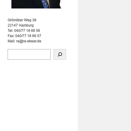
Grömitzer Weg 38
22147 Hamburg
Tel: 040/77 18 66 56
Fax: 040/77 18 66 57
Mail: ra@ra-skwar.de