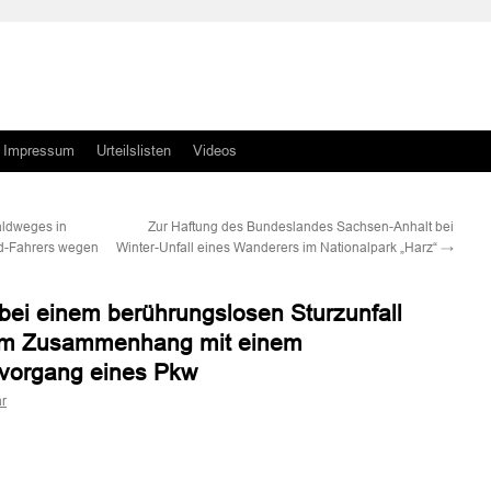
Impressum
Urteilslisten
Videos
aldweges in
Zur Haftung des Bundeslandes Sachsen-Anhalt bei
ad-Fahrers wegen
Winter-Unfall eines Wanderers im Nationalpark „Harz“
→
 bei einem berührungslosen Sturzunfall
 im Zusammenhang mit einem
evorgang eines Pkw
r
n
n