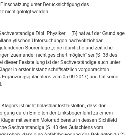
r Einschätzung unter Berücksichtigung des
z nicht gefolgt werden.
 Sachverständige Dipl. Physiker …[B] hat auf der Grundlage
allanalytischen Untersuchungen nachvollziehbar
gefundenen Spurenlage „eine räumliche und zeitliche
en zueinander nicht gesichert möglich“ sei (S. 38 des
 dieser Feststellung ist der Sachverständige auch unter
äger in erster Instanz schriftsätzlich vorgebrachten
s Ergänzungsgutachtens vom 05.09.2017) und hat seine
.
ägers ist nicht belastbar festzustellen, dass der
organg durch Einleiten der Linksbogenfahrt zu einem
 Kläger mit seinem Motorrad bereits in dessen Sichtfeld
liche Sachverständige (S. 43 des Gutachtens vom
angesehen, dass eine Anfahrbewegung des Beklagten zu 2)