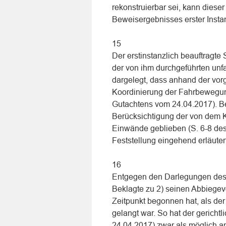
rekonstruierbar sei, kann diese
Beweisergebnisses erster Instan
15
Der erstinstanzlich beauftragte
der von ihm durchgeführten unf
dargelegt, dass anhand der vor
Koordinierung der Fahrbewegung
Gutachtens vom 24.04.2017). Bei
Berücksichtigung der von dem Kl
Einwände geblieben (S. 6-8 de
Feststellung eingehend erläutert
16
Entgegen den Darlegungen des Kl
Beklagte zu 2) seinen Abbiegev
Zeitpunkt begonnen hat, als der
gelangt war. So hat der gericht
24.04.2017) zwar als möglich 