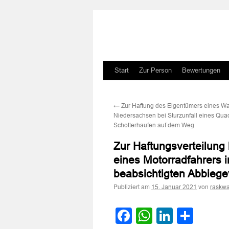
Zum
Start
Zur Person
Bewertungen
Inhalt
←
Zur Haftung des Eigentümers eines W
springen
Niedersachsen bei Sturzunfall eines Qu
Schotterhaufen auf dem Weg
Zur Haftungsverteilung
eines Motorradfahrers
beabsichtigten Abbieg
Publiziert am
von
15. Januar 2021
raskwa
Facebook
WhatsApp
LinkedI
Teile