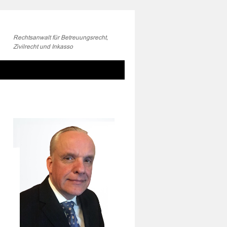
Rechtsanwalt für Betreuungsrecht,
Zivilrecht und Inkasso