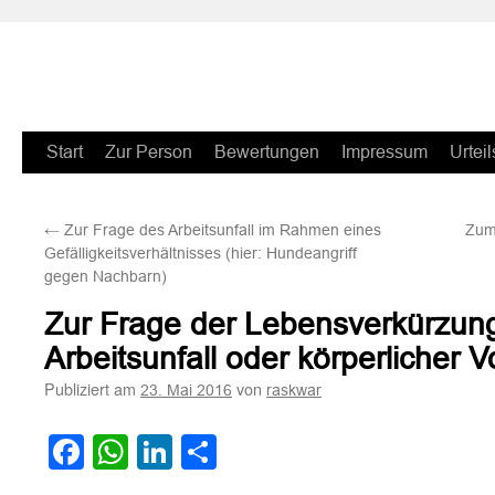
Zum
Start
Zur Person
Bewertungen
Impressum
Urteil
Inhalt
←
Zur Frage des Arbeitsunfall im Rahmen eines
Zum
springen
Gefälligkeitsverhältnisses (hier: Hundeangriff
gegen Nachbarn)
Zur Frage der Lebensverkürzun
Arbeitsunfall oder körperlicher 
Publiziert am
von
23. Mai 2016
raskwar
Facebook
WhatsApp
LinkedIn
Teilen