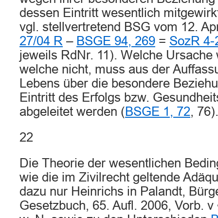
dessen Eintritt wesentlich mitgewirk
vgl. stellvertretend BSG vom 12. Ap
27/04 R
–
BSGE 94, 269
=
SozR 4-2
jeweils RdNr. 11). Welche Ursache w
welche nicht, muss aus der Auffass
Lebens über die besondere Bezieh
Eintritt des Erfolgs bzw. Gesundhe
abgeleitet werden (
BSGE 1, 72
, 76)
22
Die Theorie der wesentlichen Bedi
wie die im Zivilrecht geltende Adäqu
dazu nur Heinrichs in Palandt, Bürg
Gesetzbuch, 65. Aufl. 2006, Vorb. v