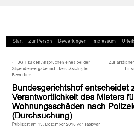
Zum
Start
Zur Person
Bewertungen
Impressum
Urteil
Inhalt
←
BGH zu den Ansprüchen eines bei der
Zur ärztliche
springen
Stipendienvergabe nicht berücksichtigten
hins
Bewerbers
Bundesgerichtshof entscheidet 
Verantwortlichkeit des Mieters fü
Wohnungsschäden nach Polizei
(Durchsuchung)
Publiziert am
von
19. Dezember 2016
raskwar