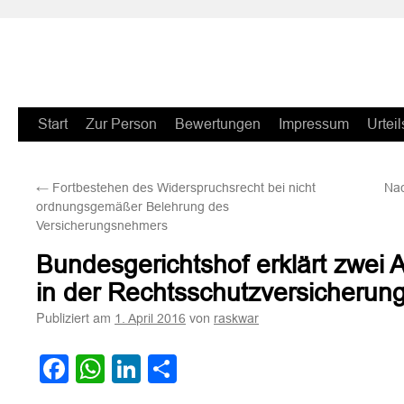
Zum
Start
Zur Person
Bewertungen
Impressum
Urteil
Inhalt
←
Fortbestehen des Widerspruchsrecht bei nicht
Nac
springen
ordnungsgemäßer Belehrung des
Versicherungsnehmers
Bundesgerichtshof erklärt zwei 
in der Rechtsschutzversicherun
Publiziert am
von
1. April 2016
raskwar
Facebook
WhatsApp
LinkedIn
Teilen