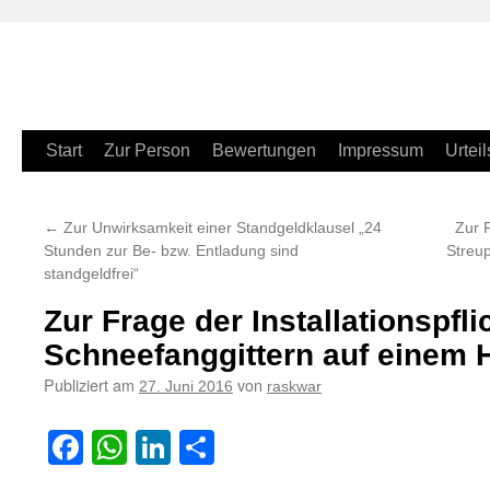
Zum
Start
Zur Person
Bewertungen
Impressum
Urteil
Inhalt
←
Zur Unwirksamkeit einer Standgeldklausel „24
Zur 
springen
Stunden zur Be- bzw. Entladung sind
Streup
standgeldfrei“
Zur Frage der Installationspfli
Schneefanggittern auf einem
Publiziert am
von
27. Juni 2016
raskwar
Facebook
WhatsApp
LinkedIn
Teilen