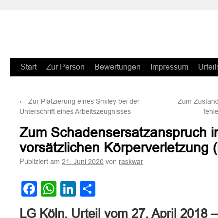
Zum
Start
Zur Person
Bewertungen
Impressum
Urteil
Inhalt
←
Zur Platzierung eines Smiley bei der
Zum Zustand
springen
Unterschrift eines Arbeitszeugnisses
fehl
Zum Schadensersatzanspruch in
vorsätzlichen Körperverletzung (
Publiziert am
von
21. Juni 2020
raskwar
Facebook
WhatsApp
LinkedIn
Teilen
LG Köln, Urteil vom 27. April 2018 