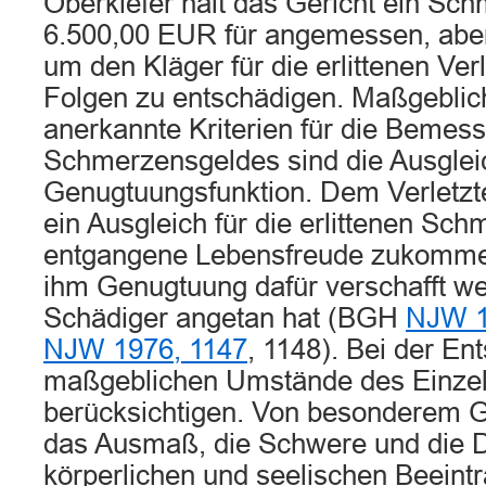
Oberkiefer hält das Gericht ein Sc
6.500,00 EUR für angemessen, abe
um den Kläger für die erlittenen Ver
Folgen zu entschädigen. Maßgeblic
anerkannte Kriterien für die Bemes
Schmerzensgeldes sind die Ausglei
Genugtuungsfunktion. Dem Verletzten
ein Ausgleich für die erlittenen Sc
entgangene Lebensfreude zukomme
ihm Genugtuung dafür verschafft w
Schädiger angetan hat (BGH
NJW 1
NJW 1976, 1147
, 1148). Bei der En
maßgeblichen Umstände des Einzelf
berücksichtigen. Von besonderem G
das Ausmaß, die Schwere und die 
körperlichen und seelischen Beeint