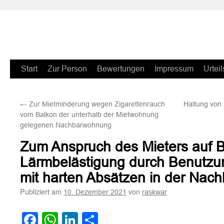
Zum
Start
Zur Person
Bewertungen
Impressum
Urteil
Inhalt
←
Zur Mietminderung wegen Zigarettenrauch
Haltung von
springen
vom Balkon der unterhalb der Mietwohnung
gelegenen Nachbarwohnung
Zum Anspruch des Mieters auf B
Lärmbelästigung durch Benutz
mit harten Absätzen in der Na
Publiziert am
von
10. Dezember 2021
raskwar
Facebook
WhatsApp
LinkedIn
Teilen