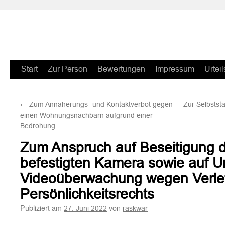
Zum
Start
Zur Person
Bewertungen
Impressum
Urteil
Inhalt
←
Zum Annäherungs- und Kontaktverbot gegen
Zur Selbstst
springen
einen Wohnungsnachbarn aufgrund einer
Bedrohung
Zum Anspruch auf Beseitigung
befestigten Kamera sowie auf U
Videoüberwachung wegen Verle
Persönlichkeitsrechts
Publiziert am
von
27. Juni 2022
raskwar