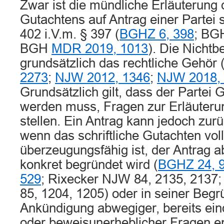
Zwar ist die mündliche Erläuterung d
Gutachtens auf Antrag einer Partei 
402 i.V.m. § 397 (
BGHZ 6, 398
; B
BGH
MDR 2019, 1013
). Die Nichtb
grundsätzlich das rechtliche Gehör
2273
;
NJW 2012, 1346
;
NJW 2018,
Grundsätzlich gilt, dass der Partei
werden muss, Fragen zur Erläuteru
stellen. Ein Antrag kann jedoch zu
wenn das schriftliche Gutachten vol
überzeugungsfähig ist, der Antrag a
konkret begründet wird (
BGHZ 24, 
529
; Rixecker NJW 84, 2135, 213
85, 1204, 1205) oder in seiner Beg
Ankündigung abwegiger, bereits ein
oder beweisunerheblicher Fragen en