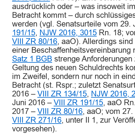
ausdrücklich oder – was insoweit im S
Betracht kommt – durch schlüssiges
werden (vgl. Senatsurteile vom 29.
191/15
,
NJW 2016, 3015
Rn. 18; vo
VIII ZR 80/16
, aaO). Allerdings sind
einer Beschaffenheitsvereinbarung
Satz 1 BGB
strenge Anforderungen z
Geltung des neuen Schuldrechts ko
im Zweifel, sondern nur noch in eind
Betracht (st. Rspr.; zuletzt Senatsur
2016 –
VIII ZR 134/15
,
NJW 2016, 
Juni 2016 –
VIII ZR 191/15
, aaO Rn.
2017 –
VIII ZR 80/16
, aaO; vom 27.
VIII ZR 271/16
, unter II 1, zur Veröf
vorgesehen).