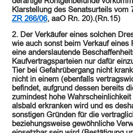
derartige Röntgenbefunde vorkomm
Klarstellung des Senatsurteils vom
ZR 266/06
, aaO Rn. 20).(Rn.15)
2. Der Verkäufer eines solchen Dre
wie auch sonst beim Verkauf eines 
eine anderslautende Beschaffenheit
Kaufvertragsparteien nur dafür einz
Tier bei Gefahrübergang nicht krank
nicht in einem (ebenfalls vertragsw
befindet, aufgrund dessen bereits di
zumindest hohe Wahrscheinlichkeit 
alsbald erkranken wird und es desh
sonstigen Gründen für die vertragli
beziehungsweise gewöhnliche Verw
einsetzbar sein wird (Bestätigung u