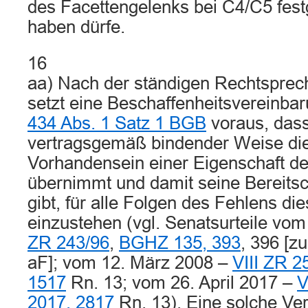
des Facettengelenks bei C4/C5 festg
haben dürfe.
16
aa) Nach der ständigen Rechtsprec
setzt eine Beschaffenheitsvereinba
434 Abs. 1 Satz 1 BGB
voraus, dass
vertragsgemäß bindender Weise di
Vorhandensein einer Eigenschaft d
übernimmt und damit seine Bereitsc
gibt, für alle Folgen des Fehlens di
einzustehen (vgl. Senatsurteile vom
ZR 243/96
,
BGHZ 135, 393
, 396 [z
aF]; vom 12. März 2008 –
VIII ZR 2
1517
Rn. 13; vom 26. April 2017 –
V
2017, 2817
Rn. 13). Eine solche Ve