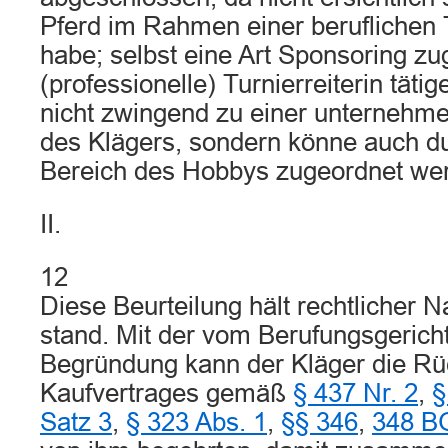
Pferd im Rahmen einer beruflichen T
habe; selbst eine Art Sponsoring zu
(professionelle) Turnierreiterin täti
nicht zwingend zu einer unternehme
des Klägers, sondern könne auch 
Bereich des Hobbys zugeordnet we
II.
12
Diese Beurteilung hält rechtlicher 
stand. Mit der vom Berufungsgeric
Begründung kann der Kläger die R
Kaufvertrages gemäß
§ 437 Nr. 2
,
§
Satz 3
,
§ 323 Abs. 1
,
§§ 346
,
348 B