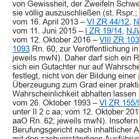
von Gewissheit, der Zweifeln Schwe
sie völlig auszuschließen (st. Rspr.;
vom 16. April 2013 –
VI ZR 44/12
,
N
vom 11. Juni 2015 –
I ZR 19/14
,
NJW
vom 12. Oktober 2016 –
VIII ZR 10
1093
Rn. 60, zur Veröffentlichung 
jeweils mwN). Daher darf sich ein R
sich ein Gutachter nur auf Wahrsche
festlegt, nicht von der Bildung einer
Überzeugung zum Grad einer prakt
Wahrscheinlichkeit abhalten lassen 
vom 26. Oktober 1993 –
VI ZR 155/
unter II 2 c aa; vom 12. Oktober 20
aaO Rn. 62; jeweils mwN). Insofern 
Berufungsgericht nach inhaltlicher
mit den sachverständigen Ausführun