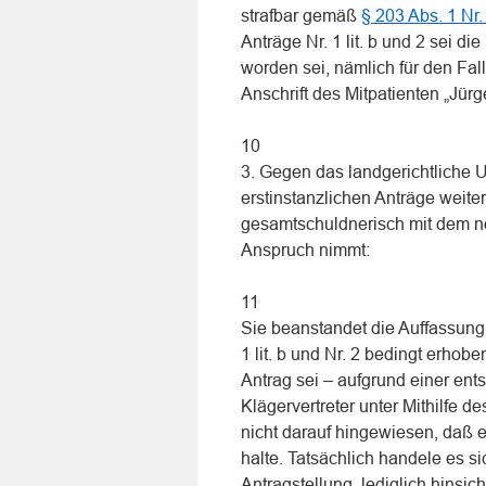
strafbar gemäß
§ 203 Abs. 1 Nr.
Anträge Nr. 1 lit. b und 2 sei d
worden sei, nämlich für den Fa
Anschrift des Mitpatienten „Jürgen
10
3. Gegen das landgerichtliche Ur
erstinstanzlichen Anträge weiter
gesamtschuldnerisch mit dem no
Anspruch nimmt:
11
Sie beanstandet die Auffassung 
1 lit. b und Nr. 2 bedingt erho
Antrag sei – aufgrund einer en
Klägervertreter unter Mithilfe 
nicht darauf hingewiesen, daß e
halte. Tatsächlich handele es s
Antragstellung, lediglich hinsi