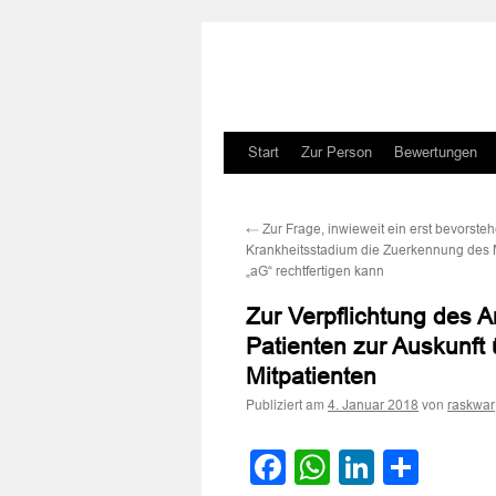
Zum
Start
Zur Person
Bewertungen
Inhalt
←
Zur Frage, inwieweit ein erst bevorste
springen
Krankheitsstadium die Zuerkennung des
„aG“ rechtfertigen kann
Zur Verpflichtung des 
Patienten zur Auskunft 
Mitpatienten
Publiziert am
von
4. Januar 2018
raskwar
Facebook
WhatsApp
LinkedI
Teile