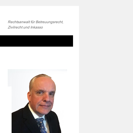
Rechtsanwalt für Betreuungsrecht,
Zivilrecht und Inkasso