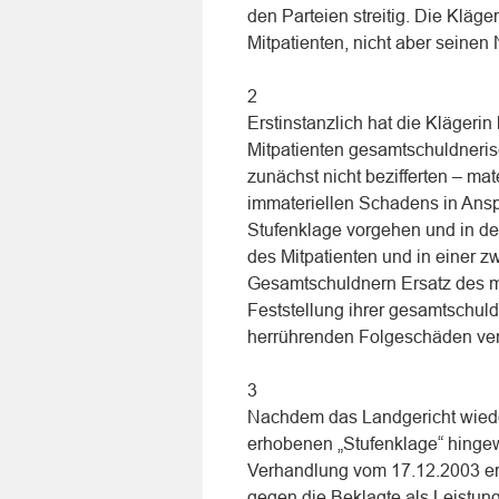
den Parteien streitig. Die Kläg
Mitpatienten, nicht aber seinen
2
Erstinstanzlich hat die Klägeri
Mitpatienten gesamtschuldnerisc
zunächst nicht bezifferten – ma
immateriellen Schadens in Ans
Stufenklage vorgehen und in der
des Mitpatienten und in einer z
Gesamtschuldnern Ersatz des m
Feststellung ihrer gesamtschuld
herrührenden Folgeschäden ve
3
Nachdem das Landgericht wieder
erhobenen „Stufenklage“ hingewi
Verhandlung vom 17.12.2003 er
gegen die Beklagte als Leistun