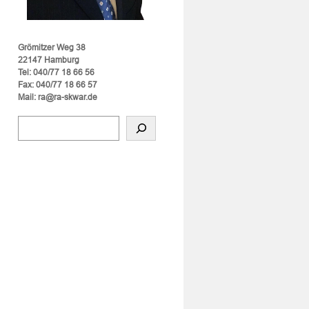
Grömitzer Weg 38
22147 Hamburg
Tel: 040/77 18 66 56
Fax: 040/77 18 66 57
Mail: ra@ra-skwar.de