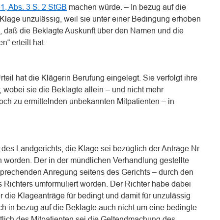
 1, Abs. 3 S. 2 StGB
machen würde. – In bezug auf die
ie Klage unzulässig, weil sie unter einer Bedingung erhoben
ll, daß die Beklagte Auskunft über den Namen und die
“ erteilt hat.
teil hat die Klägerin Berufung eingelegt. Sie verfolgt ihre
, wobei sie die Beklagte allein – und nicht mehr
ch zu ermittelnden unbekannten Mitpatienten – in
des Landgerichts, die Klage sei bezüglich der Anträge Nr.
ben worden. Der in der mündlichen Verhandlung gestellte
tsprechenden Anregung seitens des Gerichts – durch den
des Richters umformuliert worden. Der Richter habe dabei
r die Klageanträge für bedingt und damit für unzulässig
ich in bezug auf die Beklagte auch nicht um eine bedingte
chtlich des Mitpatienten sei die Geltendmachung des