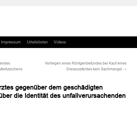
Impressum
Urteilslisten
Videos
hendes
Vorliegen eines Röntgenbefundes bei Kauf eines
 Merkzeichens
Dressurpferdes kein Sachmangel
→
Arztes gegenüber dem geschädigten
über die Identität des unfallverursachenden
n
n