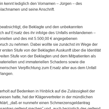
erin kennt lediglich den Vornamen – Jürgen – des
 Nachnamen und seine Anschrift.
n beabsichtigt, die Beklagte und den unbekannten
h auf Ersatz des ihr infolge des Unfalls entstandenen –
teriellen und des mit 5.500,00 € angegebenen
pruch zu nehmen. Dabei wollte sie zunächst im Wege der
 ersten Stufe von der Beklagten Auskunft über die Identität
weiten Stufe von der Beklagten und dem Mitpatienten als
ateriellen und immateriellen Schadens sowie die
nerischen Verpflichtung zum Ersatz aller aus dem Unfall
rlangen.
holt auf Bedenken in Hinblick auf die Zulässigkeit der
esen hatte, hat der Klägervertreter in der mündlichen
klärt, „daß er nunmehr einen Schmerzensgeldantrag
gsantrag geltend machen“ und „auch bezüglich des geltend