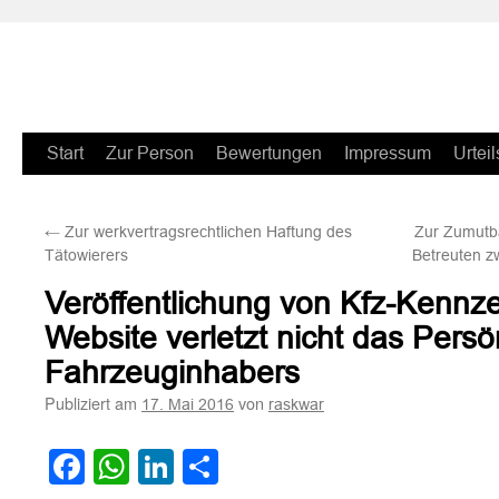
Zum
Start
Zur Person
Bewertungen
Impressum
Urteil
Inhalt
←
Zur werkvertragsrechtlichen Haftung des
Zur Zumutba
springen
Tätowierers
Betreuten z
Veröffentlichung von Kfz-Kennze
Website verletzt nicht das Persö
Fahrzeuginhabers
Publiziert am
von
17. Mai 2016
raskwar
Facebook
WhatsApp
LinkedIn
Teilen