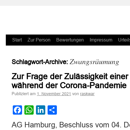
Zum
Start
Zur Person
Bewertungen
Impressum
Urteil
Inhalt
Zwangsräumung
Schlagwort-Archive:
springen
Zur Frage der Zulässigkeit ein
während der Corona-Pandemie
Publiziert am
von
1. November 2021
raskwar
Facebook
WhatsApp
LinkedIn
Teilen
AG Hamburg, Beschluss vom 04. D