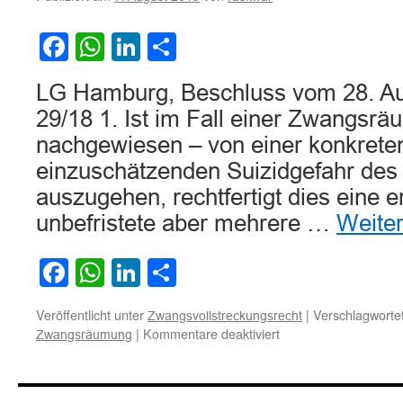
Facebook
WhatsApp
LinkedIn
Teilen
LG Hamburg, Beschluss vom 28. Au
29/18 1. Ist im Fall einer Zwangsrä
nachgewiesen – von einer konkrete
einzuschätzenden Suizidgefahr des
auszugehen, rechtfertigt dies eine e
unbefristete aber mehrere …
Weite
Facebook
WhatsApp
LinkedIn
Teilen
Veröffentlicht unter
|
Verschlagwortet
Zwangsvollstreckungsrecht
für
|
Kommentare deaktiviert
Zwangsräumung
Zur
vorübergehenden
Einstellung