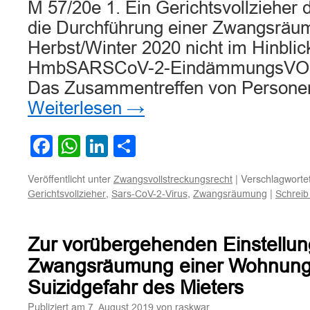
M 57/20e 1. Ein Gerichtsvollzieher 
die Durchführung einer Zwangsräu
Herbst/Winter 2020 nicht im Hinblic
HmbSARSCoV-2-EindämmungsVO ab
Das Zusammentreffen von Personen
Weiterlesen
→
Facebook
WhatsApp
LinkedIn
Teilen
Veröffentlicht unter
|
Verschlagwortet
Zwangsvollstreckungsrecht
,
,
|
Gerichtsvollzieher
Sars-CoV-2-Virus
Zwangsräumung
Schrei
Zur vorübergehenden Einstellun
Zwangsräumung einer Wohnun
Suizidgefahr des Mieters
Publiziert am
von
7. August 2019
raskwar