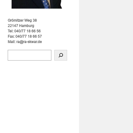
Grömitzer Weg 38
22147 Hamburg
Tel: 040/77 18 66 56
Fax: 040/77 18 66 57
Mail: ra@ra-skwar.de