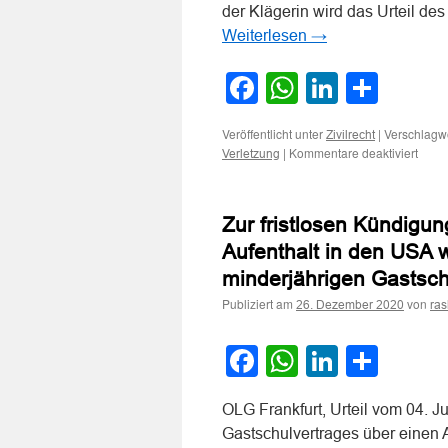
der Klägerin wird das Urteil de
Weiterlesen
→
Facebook
WhatsApp
LinkedI
Teile
Veröffentlicht unter
|
Verschlagwo
Zivilrecht
für
|
Kommentare deaktiviert
Verletzung
Zur
Haftu
für
Zur fristlosen Kündigu
Verle
eines
Aufenthalt in den USA 
minde
minderjährigen Gastsch
Kind
durch
Publiziert am
von
26. Dezember 2020
ra
ein
Mess
bei
Facebook
WhatsApp
LinkedI
Teile
einer
Jugen
OLG Frankfurt, Urteil vom 04. J
Gastschulvertrages über einen