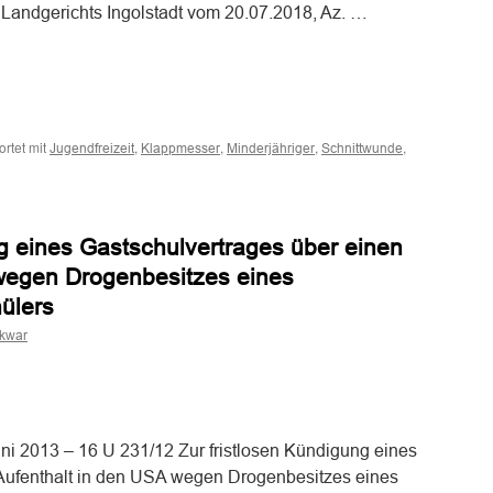
s Landgerichts Ingolstadt vom 20.07.2018, Az. …
n
n
rtet mit
,
,
,
,
Jugendfreizeit
Klappmesser
Minderjähriger
Schnittwunde
ng
ng eines Gastschulvertrages über einen
tzung
wegen Drogenbesitzes eines
rjährigen
ülers
es
skwar
er
n
n
dfreizeit
uni 2013 – 16 U 231/12 Zur fristlosen Kündigung eines
 Aufenthalt in den USA wegen Drogenbesitzes eines