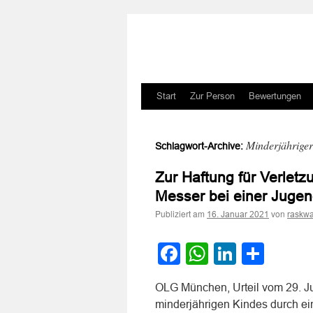
Zum
Start
Zur Person
Bewertungen
Inhalt
Minderjähriger
Schlagwort-Archive:
springen
Zur Haftung für Verletz
Messer bei einer Jugend
Publiziert am
von
16. Januar 2021
raskwa
Facebook
WhatsApp
LinkedI
Teile
OLG München, Urteil vom 29. Ju
minderjährigen Kindes durch ein