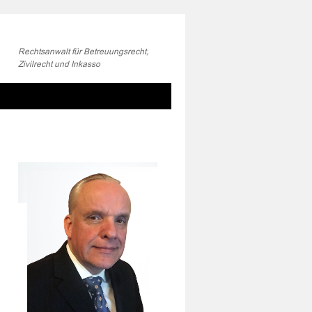
Rechtsanwalt für Betreuungsrecht,
Zivilrecht und Inkasso