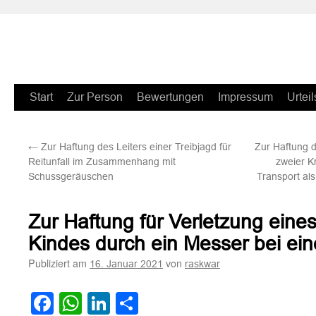
Zum
Start
Zur Person
Bewertungen
Impressum
Urteil
Inhalt
←
Zur Haftung des Leiters einer Treibjagd für
Zur Haftung d
springen
Reitunfall im Zusammenhang mit
zweier K
Schussgeräuschen
Transport al
Zur Haftung für Verletzung eine
Kindes durch ein Messer bei ein
Publiziert am
von
16. Januar 2021
raskwar
Facebook
WhatsApp
LinkedIn
Teilen