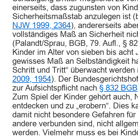
einerseits, dass zugunsten von Kind
Sicherheitsmaßstab anzulegen ist 
NJW 1999, 2364
), andererseits abe
vollständiges Maß an Sicherheit nich
(Palandt/Sprau, BGB, 79. Aufl., § 8
Kinder im Alter von sieben bis acht
gewisses Maß an Selbständigkeit ha
Schritt und Tritt“ überwacht werd
2009, 1954
). Der Bundesgerichtshof 
zur Aufsichtspflicht nach
§ 832 BGB
Zum Spiel der Kinder gehört auch, 
entdecken und zu „erobern“. Dies k
damit nicht besondere Gefahren für 
andere verbunden sind, nicht allgem
werden. Vielmehr muss es bei Kinde