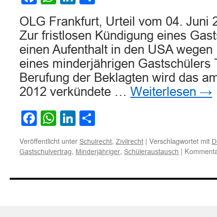
OLG Frankfurt, Urteil vom 04. Juni
Zur fristlosen Kündigung eines Gas
einen Aufenthalt in den USA wegen
eines minderjährigen Gastschülers 
Berufung der Beklagten wird das a
2012 verkündete …
Weiterlesen
→
Facebook
WhatsApp
LinkedIn
Teilen
Veröffentlicht unter
,
|
Verschlagwortet mit
Schulrecht
Zivilrecht
D
,
,
|
Kommentar
Gastschulvertrag
Minderjähriger
Schüleraustausch