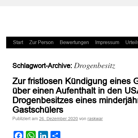
Zum
Start
Zur Person
Bewertungen
Impressum
Urteil
Inhalt
Drogenbesitz
Schlagwort-Archive:
springen
Zur fristlosen Kündigung eines 
über einen Aufenthalt in den U
Drogenbesitzes eines minderjäh
Gastschülers
Publiziert am
von
26. Dezember 2020
raskwar
Facebook
WhatsApp
LinkedIn
Teilen