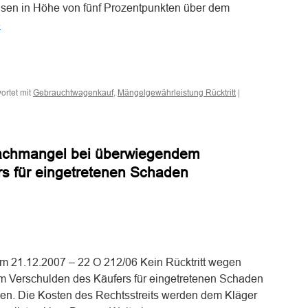
nsen in Höhe von fünf Prozentpunkten über dem
→
n
n
ortet mit
,
|
Gebrauchtwagenkauf
Mängelgewährleistung Rücktritt
Sachmangel bei überwiegendem
s für eingetretenen Schaden
ug
n
n
om 21.12.2007 – 22 O 212/06 Kein Rücktritt wegen
 Verschulden des Käufers für eingetretenen Schaden
en. Die Kosten des Rechtsstreits werden dem Kläger