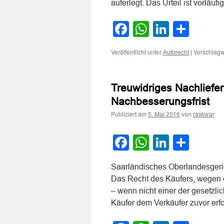
auferlegt. Das Urteil ist vorläu
Facebook
WhatsApp
LinkedI
Teile
Veröffentlicht unter
|
Verschlagw
Autorecht
Treuwidriges Nachliefe
Nachbesserungsfrist
Publiziert am
von
5. Mai 2016
raskwar
Facebook
WhatsApp
LinkedI
Teile
Saarländisches Oberlandesgeric
Das Recht des Käufers, wegen 
– wenn nicht einer der gesetzli
Käufer dem Verkäufer zuvor erf