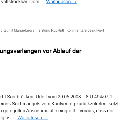
fig vollstreckbar. Dem …
Weiterlesen
→
n
n
für
ortet mit
|
Kommentare deaktiviert
Mängelgewährleistung Rücktritt
Kein
Rücktritt
wegen
rungsverlangen vor Ablauf der
Sachmangel
bei
überwiegendem
Verschulden
des
Käufers
n
n
für
eingetretenen
Schaden
ht Saarbrücken, Urteil vom 29.05.2008 – 8 U 494/07 1.
eines Sachmangels vom Kaufvertrag zurückzutreten, setzt
ch geregelten Ausnahmefälle eingreift – voraus, dass der
olglos …
Weiterlesen
→