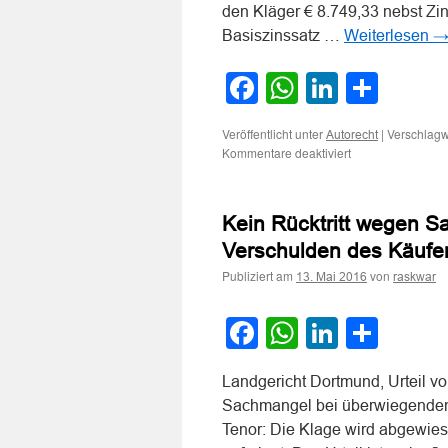
den Kläger € 8.749,33 nebst Zi
Basiszinssatz …
Weiterlesen
Facebook
WhatsApp
LinkedI
Teile
Veröffentlicht unter
|
Verschlagw
Autorecht
für
Kommentare deaktiviert
Zum
Rücktritt
vom
Kein Rücktritt wegen 
Kaufvertrag
über
Verschulden des Käufer
ein
Publiziert am
von
Gebrauchtfahrze
13. Mai 2016
raskwar
wegen
eines
Facebook
WhatsApp
LinkedI
Teile
Sachmangels
Landgericht Dortmund, Urteil v
Sachmangel bei überwiegendem
Tenor: Die Klage wird abgewies