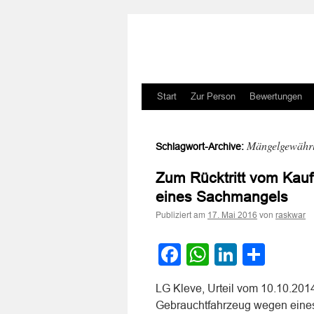
Zum
Start
Zur Person
Bewertungen
Inhalt
Mängelgewährle
Schlagwort-Archive:
springen
Zum Rücktritt vom Kauf
eines Sachmangels
Publiziert am
von
17. Mai 2016
raskwar
Facebook
WhatsApp
LinkedI
Teile
LG Kleve, Urteil vom 10.10.2014
Gebrauchtfahrzeug wegen eines 