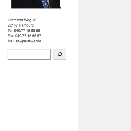
Grömitzer Weg 38
22147 Hamburg
Tel: 040/77 18 66 56
Fax: 040/77 18 66 57
Mail: ra@ra-skwar.de