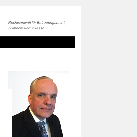
Rechtsanwalt für Betreuungsrecht,
Zivilrecht und Inkasso