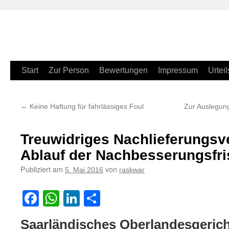
Zum
Start
Zur Person
Bewertungen
Impressum
Urteil
Inhalt
←
Keine Haftung für fahrlässiges Foul
Zur Auslegun
springen
Treuwidriges Nachlieferungsv
Ablauf der Nachbesserungsfri
Publiziert am
von
5. Mai 2016
raskwar
Facebook
WhatsApp
LinkedIn
Teilen
Saarländisches Oberlandesgerich