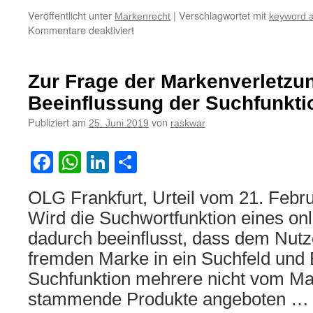
Veröffentlicht unter
|
Verschlagwortet mit
Markenrecht
keyword a
für
Kommentare deaktiviert
Zur
Zulässigkeit
der
Zur Frage der Markenverletzu
Verwendung
von
Beeinflussung der Suchfunkti
Marken
Publiziert am
von
25. Juni 2019
raskwar
und
Unternehmenskennzeichen
innerhalb
Facebook
WhatsApp
LinkedIn
Teilen
einer
in
OLG Frankfurt, Urteil vom 21. Febr
eine
Internethandelsplattform
Wird die Suchwortfunktion eines onl
eingebetteten
dadurch beeinflusst, dass dem Nutz
Suchfunktion
fremden Marke in ein Suchfeld und 
Suchfunktion mehrere nicht vom M
stammende Produkte angeboten 