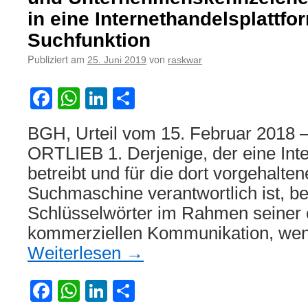
Google-
in eine Internethandelsplattfo
AdWords-
Kampagn
Suchfunktion
wegen
Publiziert am
von
25. Juni 2019
raskwar
Kennzeich
Facebook
WhatsApp
LinkedIn
Teilen
BGH, Urteil vom 15. Februar 2018 –
ORTLIEB 1. Derjenige, der eine Inte
betreibt und für die dort vorgehalten
Suchmaschine verantwortlich ist, b
Schlüsselwörter im Rahmen seiner
kommerziellen Kommunikation, wen
Weiterlesen
→
Facebook
WhatsApp
LinkedIn
Teilen