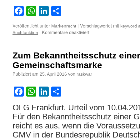
Facebook
WhatsApp
LinkedIn
Teilen
Veröffentlicht unter
|
Verschlagwortet mit
Markenrecht
keyword a
für
|
Kommentare deaktiviert
Suchfunktion
Zur
Frage
der
Zum Bekanntheitsschutz eine
Markenverletzung
durch
Gemeinschaftsmarke
Beeinflussung
Publiziert am
von
25. April 2016
raskwar
der
Suchfunktion
Facebook
WhatsApp
LinkedIn
Teilen
OLG Frankfurt, Urteil vom 10.04.20
Für den Bekanntheitsschutz einer 
reicht es aus, wenn die Voraussetzu
GMV in der Bundesrepublik Deutschla