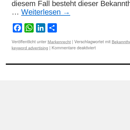
diesem Fall besteht dieser Bekannt
…
Weiterlesen
→
Facebook
WhatsApp
LinkedIn
Teilen
Veröffentlicht unter
|
Verschlagwortet mit
Markenrecht
Bekannthe
für
|
Kommentare deaktiviert
keyword advertising
Zum
Bekanntheitsschut
einer
Gemeinschaftsma