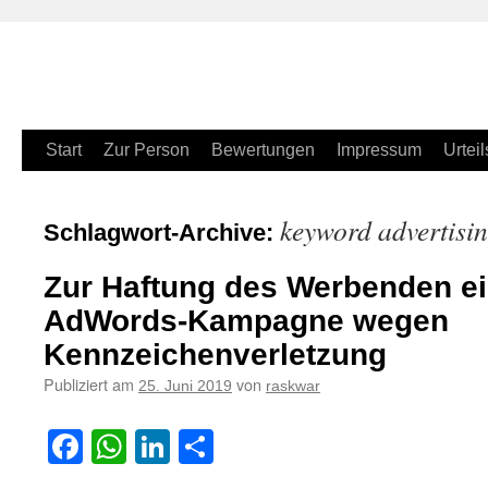
Zum
Start
Zur Person
Bewertungen
Impressum
Urteil
Inhalt
keyword advertisi
Schlagwort-Archive:
springen
Zur Haftung des Werbenden ei
AdWords-Kampagne wegen
Kennzeichenverletzung
Publiziert am
von
25. Juni 2019
raskwar
Facebook
WhatsApp
LinkedIn
Teilen