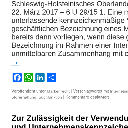
Schleswig-Holsteinisches Oberlande
22. März 2017 – 6 U 29/15 1. Eine 
unterlassende kennzeichenmäßige 
geschäftlichen Bezeichnung eines 
bereits dann vorliegen, wenn diese 
Bezeichnung im Rahmen einer Inte
unmittelbaren Zusammenhang mit 
→
Facebook
WhatsApp
LinkedIn
Teilen
Veröffentlicht unter
|
Verschlagwortet mit
Markenrecht
Internets
für
,
|
Kommentare deaktiviert
Störerhaftung
Suchfunktion
Zur
Haftung
des
Zur Zulässigkeit der Verwend
Werbende
einer
und Unternehmenskennzeichen