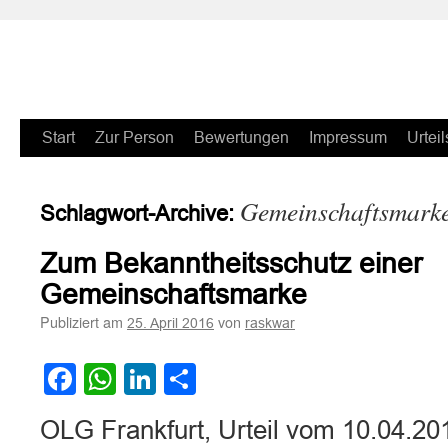
Zum
Start
Zur Person
Bewertungen
Impressum
Urteil
Inhalt
Gemeinschaftsmark
Schlagwort-Archive:
springen
Zum Bekanntheitsschutz einer
Gemeinschaftsmarke
Publiziert am
von
25. April 2016
raskwar
Facebook
WhatsApp
LinkedIn
Teilen
OLG Frankfurt, Urteil vom 10.04.20