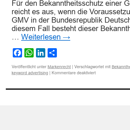
Für den Bekanntheitsschutz einer 
reicht es aus, wenn die Voraussetzu
GMV in der Bundesrepublik Deutschla
diesem Fall besteht dieser Bekannt
…
Weiterlesen
→
Facebook
WhatsApp
LinkedIn
Teilen
Veröffentlicht unter
|
Verschlagwortet mit
Markenrecht
Bekannthe
für
|
Kommentare deaktiviert
keyword advertising
Zum
Bekanntheitsschut
einer
Gemeinschaftsma