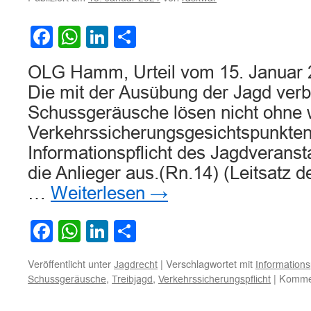
im
Zusammenhang
Facebook
WhatsApp
LinkedIn
Teilen
mit
Schussgeräuschen
OLG Hamm, Urteil vom 15. Januar 2
Die mit der Ausübung der Jagd ver
Schussgeräusche lösen nicht ohne w
Verkehrssicherungsgesichtspunkten
Informationspflicht des Jagdveranst
die Anlieger aus.(Rn.14) (Leitsatz d
…
Weiterlesen
→
Facebook
WhatsApp
LinkedIn
Teilen
Veröffentlicht unter
|
Verschlagwortet mit
Jagdrecht
Informationsp
,
,
|
Kommen
Schussgeräusche
Treibjagd
Verkehrssicherungspflicht