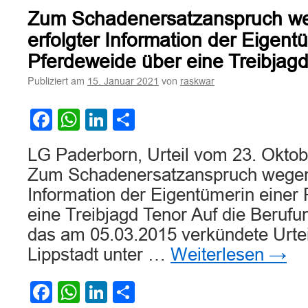
Zum Schadenersatzanspruch we
erfolgter Information der Eigent
Pferdeweide über eine Treibjag
Publiziert am
von
15. Januar 2021
raskwar
Facebook
WhatsApp
LinkedIn
Teilen
LG Paderborn, Urteil vom 23. Oktob
Zum Schadenersatzanspruch wegen n
Information der Eigentümerin einer
eine Treibjagd Tenor Auf die Berufu
das am 05.03.2015 verkündete Urtei
Lippstadt unter …
Weiterlesen
→
Facebook
WhatsApp
LinkedIn
Teilen