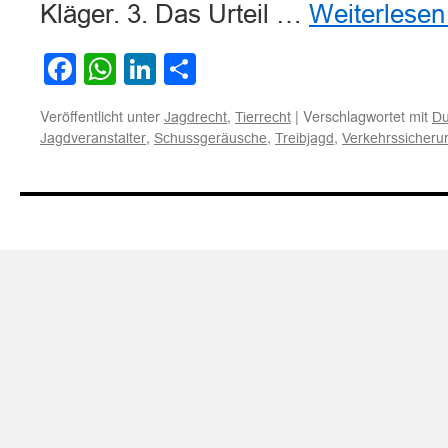
Kläger. 3. Das Urteil …
Weiterlese
Facebook
WhatsApp
LinkedIn
Teilen
Veröffentlicht unter
,
|
Verschlagwortet mit
Jagdrecht
Tierrecht
Du
,
,
,
Jagdveranstalter
Schussgeräusche
Treibjagd
Verkehrssicherun