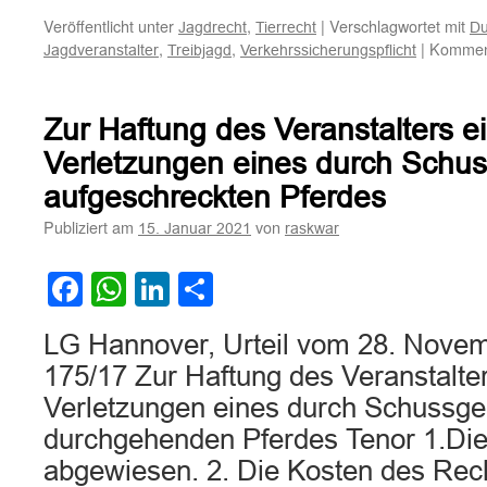
Veröffentlicht unter
,
|
Verschlagwortet mit
Jagdrecht
Tierrecht
Du
,
,
|
Komment
Jagdveranstalter
Treibjagd
Verkehrssicherungspflicht
Zur Haftung des Veranstalters ei
Verletzungen eines durch Schu
aufgeschreckten Pferdes
Publiziert am
von
15. Januar 2021
raskwar
Facebook
WhatsApp
LinkedIn
Teilen
LG Hannover, Urteil vom 28. Nove
175/17 Zur Haftung des Veranstalter
Verletzungen eines durch Schussg
durchgehenden Pferdes Tenor 1.Die
abgewiesen. 2. Die Kosten des Recht