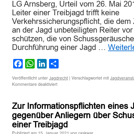
LG Arnsberg, Urteil vom 26. Mai 20
Leiter einer Treibjagd trifft keine
Verkehrssicherungspflicht, die dem
an der Jagd unbeteiligten Reiter vo
schützen, die von Schussgeräusch
Durchführung einer Jagd …
Weiter
Facebook
WhatsApp
LinkedIn
Teilen
Veröffentlicht unter
|
Verschlagwortet mit
Jagdrecht
Jagdveransta
für
Kommentare deaktiviert
Zur
Haftung
des
Zur Informationspflichten eines 
Leiters
einer
gegenüber Anliegern über Schu
Treibjagd
einer Treibjagd
für
Reitunfall
Publiziert am
von
15. Januar 2021
raskwar