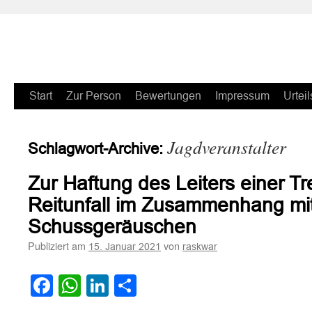
Zum
Start
Zur Person
Bewertungen
Impressum
Urteil
Inhalt
Jagdveranstalter
Schlagwort-Archive:
springen
Zur Haftung des Leiters einer Tr
Reitunfall im Zusammenhang mi
Schussgeräuschen
Publiziert am
von
15. Januar 2021
raskwar
Facebook
WhatsApp
LinkedIn
Teilen