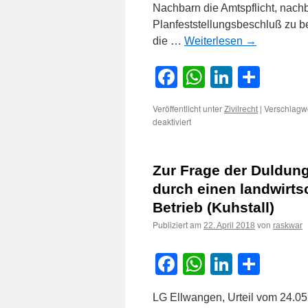
Nachbarn die Amtspflicht, nac
Planfeststellungsbeschluß zu b
die …
Weiterlesen
→
Facebook
WhatsApp
LinkedI
Teile
Veröffentlicht unter
|
Verschlagwo
Zivilrecht
für
deaktiviert
Zur
Amtshaftung
wegen
Zur Frage der Duldun
Geruchsbelästigung
durch
durch einen landwirtsc
eine
Betrieb (Kuhstall)
staatlich
betriebene
Publiziert am
von
22. April 2018
raskwar
Kläranlage
Facebook
WhatsApp
LinkedI
Teile
LG Ellwangen, Urteil vom 24.05