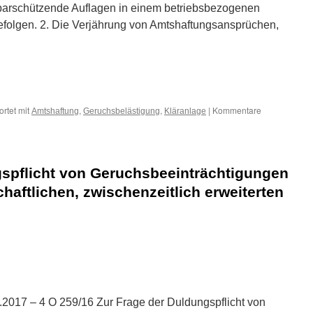
hbarschützende Auflagen in einem betriebsbezogenen
efolgen. 2. Die Verjährung von Amtshaftungsansprüchen,
n
n
rtet mit
,
,
|
Kommentare
Amtshaftung
Geruchsbelästigung
Kläranlage
gspflicht von Geruchsbeeinträchtigungen
haftlichen, zwischenzeitlich erweiterten
n
n
.2017 – 4 O 259/16 Zur Frage der Duldungspflicht von