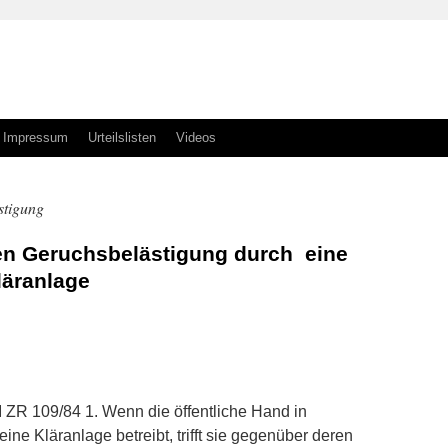
Impressum
Urteilslisten
Videos
stigung
n Geruchsbelästigung durch eine
läranlage
n
n
I ZR 109/84 1. Wenn die öffentliche Hand in
eine Kläranlage betreibt, trifft sie gegenüber deren