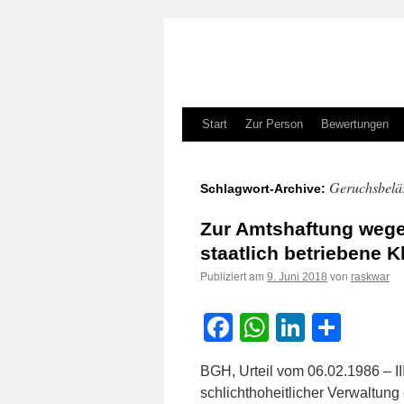
Zum
Start
Zur Person
Bewertungen
Inhalt
Geruchsbelä
Schlagwort-Archive:
springen
Zur Amtshaftung wege
staatlich betriebene K
Publiziert am
von
9. Juni 2018
raskwar
Facebook
WhatsApp
LinkedI
Teile
BGH, Urteil vom 06.02.1986 – II
schlichthoheitlicher Verwaltung 