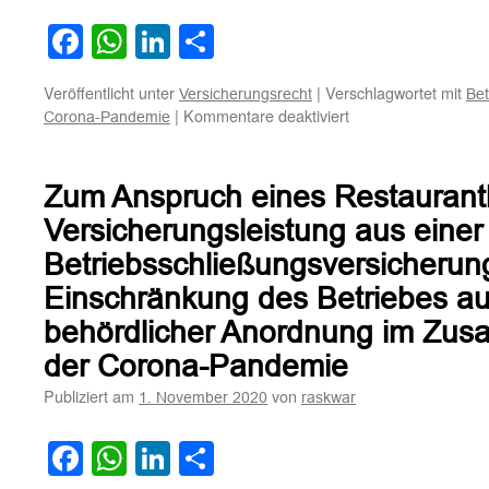
Facebook
WhatsApp
LinkedIn
Teilen
Veröffentlicht unter
|
Verschlagwortet mit
Versicherungsrecht
Bet
für
|
Kommentare deaktiviert
Corona-Pandemie
Zur
Leistungspflicht
aus
Zum Anspruch eines Restaurantb
einer
Betriebsschließung
Versicherungsleistung aus einer
im
Betriebsschließungsversicheru
Zusammenhang
mit
Einschränkung des Betriebes a
der
behördlicher Anordnung im Zu
Corona-
Pandemie
der Corona-Pandemie
Publiziert am
von
1. November 2020
raskwar
Facebook
WhatsApp
LinkedIn
Teilen