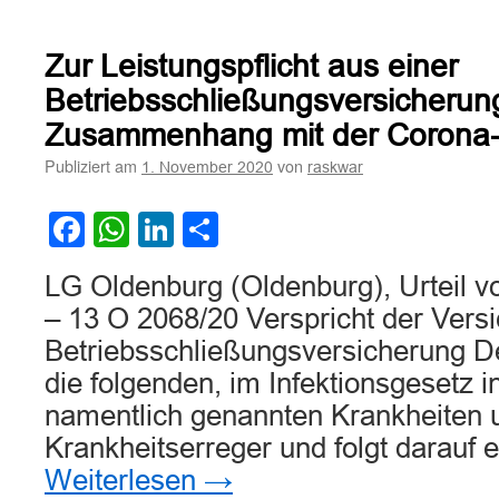
Zur
Leistungspflicht
aus
Zur Leistungspflicht aus einer
einer
Betriebsschließung
Betriebsschließungsversicherun
im
Zusammenhang mit der Corona
Zusammenhang
mit
Publiziert am
von
1. November 2020
raskwar
der
Corona-
Facebook
WhatsApp
LinkedIn
Teilen
Pandemie
LG Oldenburg (Oldenburg), Urteil 
– 13 O 2068/20 Verspricht der Versi
Betriebsschließungsversicherung D
die folgenden, im Infektionsgesetz i
namentlich genannten Krankheiten 
Krankheitserreger und folgt darauf
Weiterlesen
→