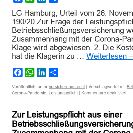
LG Hamburg, Urteil vom 26. Novem
190/20 Zur Frage der Leistungspflic
Betriebsschließungsversicherung w
Zusammenhang mit der Corona-Pan
Klage wird abgewiesen. 2. Die Kost
hat die Klägerin zu …
Weiterlesen
Facebook
WhatsApp
LinkedIn
Teilen
Veröffentlicht unter
|
Verschlagwortet mit
Versicherungsrecht
Bet
für
,
|
Kommentare deaktiviert
Corona-Pandemie
Leistungspflicht
Zur
Fra
der
Zur Leistungspflicht aus einer
Lei
aus
Betriebsschließungsversicherun
ein