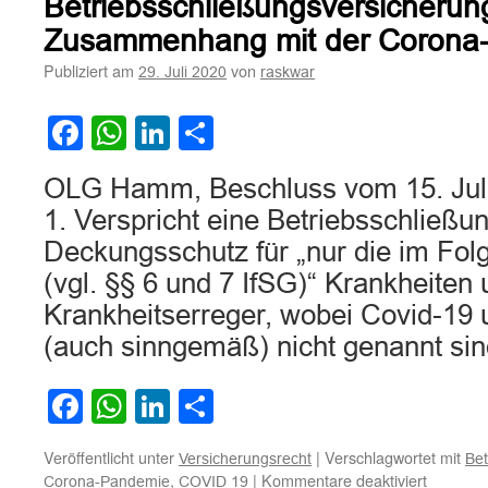
Betriebsschließungsversicherun
Versich
Zusammenhang mit der Corona
aus
einer
Publiziert am
von
29. Juli 2020
raskwar
Betrieb
wegen
Facebook
WhatsApp
LinkedIn
Teilen
Einsch
des
Betrieb
OLG Hamm, Beschluss vom 15. Juli
aufgrun
1. Verspricht eine Betriebsschließ
behördl
Anordn
Deckungsschutz für „nur die im Fol
im
(vgl. §§ 6 und 7 IfSG)“ Krankheiten
Zusam
mit
Krankheitserreger, wobei Covid-19
der
(auch sinngemäß) nicht genannt si
Corona
Pandem
Facebook
WhatsApp
LinkedIn
Teilen
Veröffentlicht unter
|
Verschlagwortet mit
Versicherungsrecht
Bet
für
,
|
Kommentare deaktiviert
Corona-Pandemie
COVID 19