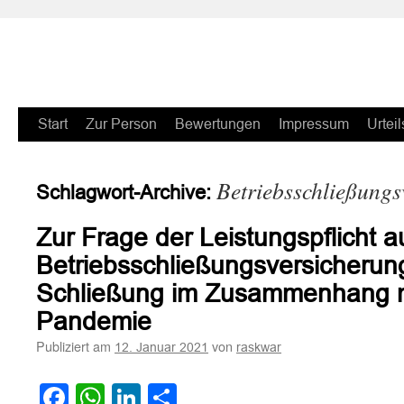
Zum
Start
Zur Person
Bewertungen
Impressum
Urteil
Inhalt
Betriebsschließungs
Schlagwort-Archive:
springen
Zur Frage der Leistungspflicht a
Betriebsschließungsversicheru
Schließung im Zusammenhang m
Pandemie
Publiziert am
von
12. Januar 2021
raskwar
Facebook
WhatsApp
LinkedIn
Teilen