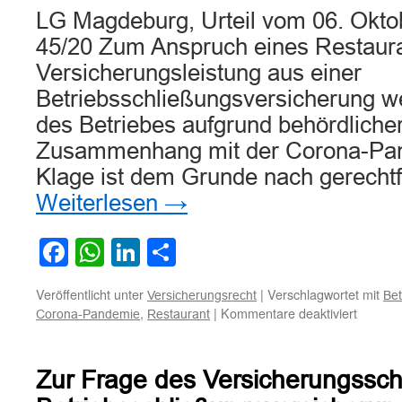
LG Magdeburg, Urteil vom 06. Okto
45/20 Zum Anspruch eines Restauran
Versicherungsleistung aus einer
Betriebsschließungsversicherung 
des Betriebes aufgrund behördliche
Zusammenhang mit der Corona-Pan
Klage ist dem Grunde nach gerechtf
Weiterlesen
→
Facebook
WhatsApp
LinkedIn
Teilen
Veröffentlicht unter
|
Verschlagwortet mit
Versicherungsrecht
Bet
für
,
|
Kommentare deaktiviert
Corona-Pandemie
Restaurant
Zum
Anspru
eines
Zur Frage des Versicherungssch
Restaur
auf