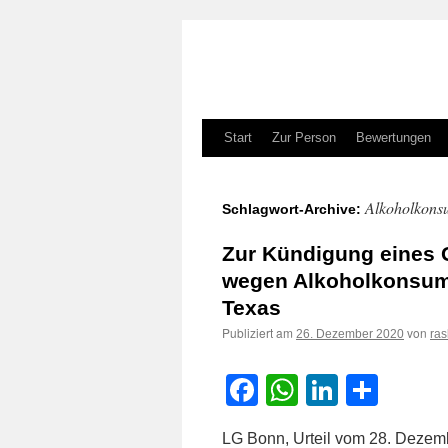
Zum
Start
Zur Person
Bewertungen
Inhalt
Alkoholkons
Schlagwort-Archive:
springen
Zur Kündigung eines
wegen Alkoholkonsum 
Texas
Publiziert am
von
26. Dezember 2020
ra
Facebook
WhatsApp
LinkedI
Teile
LG Bonn, Urteil vom 28. Dezem