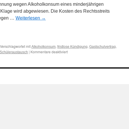
hnung wegen Alkoholkonsum eines minderjährigen
 Klage wird abgewiesen. Die Kosten des Rechtsstreits
 gegen …
Weiterlesen
→
n
n
Verschlagwortet mit
,
,
,
Alkoholkonsum
fristlose Kündigung
Gastschulvertrag
für
|
Kommentare deaktiviert
Schüleraustausch
Zur
Kündigung
eines
Gastschulvertrages
ohne
Abmahnung
wegen
Alkoholkonsum
eines
minderjährigen
Teilnehmers
in
Texas