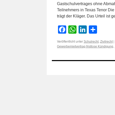
Gastschulvertrages ohne Abma
Teilnehmers in Texas Tenor Die
trägt der Kläger. Das Urteil ist
Facebook
WhatsApp
LinkedI
Teile
Veröffentlicht unter
,
|
Schulrecht
Zivilrecht
,
Gewerbemietvertrag fristlose Kündigung