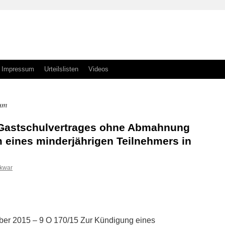
Impressum
Urteilslisten
Videos
um
 Gastschulvertrages ohne Abmahnung
eines minderjährigen Teilnehmers in
skwar
n
n
ber 2015 – 9 O 170/15 Zur Kündigung eines