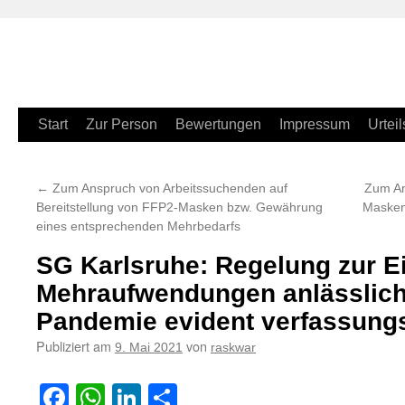
Zum
Start
Zur Person
Bewertungen
Impressum
Urteil
Inhalt
←
Zum Anspruch von Arbeitssuchenden auf
Zum An
springen
Bereitstellung von FFP2-Masken bzw. Gewährung
Masken
eines entsprechenden Mehrbedarfs
SG Karlsruhe: Regelung zur E
Mehraufwendungen anlässlich
Pandemie evident verfassung
Publiziert am
von
9. Mai 2021
raskwar
Facebook
WhatsApp
LinkedIn
Teilen