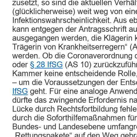
zusetzt, so sind die aktuellen Verhäl
(glücklicherweise) weit weg von ei
Infektionswahrscheinlichkeit. Aus 
kann entgegen der Antragsschrift a
ausgegangen werden, die Klägerin k
Trägerin von Krankheitserregern“ (A
werden. Ob die Coronaverordnung 
oder
§ 28 IfSG
(AS 10) zurückzuführen
Kammer keine entscheidende Rolle,
– um die Voraussetzungen der Ent
IfSG
geht. Für eine analoge Anwen
dürfte das zwingende Erfordernis n
Lücke durch Rechtsfortbildung fehle
durch die Soforthilfemaßnahmen für
Bundes- und Landesebene umfangr
„Rettungspakete“ auf den Weg gebr