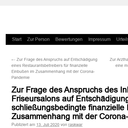
Zum
Start
Zur Person
Bewertungen
Impressum
Urteil
Inhalt
←
Zur Frage des Anspruchs auf Entschädigung
Zur Arzth
springen
eines Restaurantsbetreibers für finanzielle
eine m
Einbußen im Zusammenhang mit der Corona-
Pandemie
Zur Frage des Anspruchs des In
Friseursalons auf Entschädigung
schließungsbedingte finanzielle
Zusammenhang mit der Corona
Publiziert am
von
13. Juli 2020
raskwar