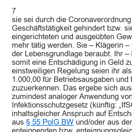
7
sie sei durch die Coronaverordnung 
Geschäftstätigkeit gehindert bzw. s
eingerichteten und ausgeübten Gewe
mehr tätig werden. Sie – Klägerin –
der Lebensgrundlage beraubt. Ihr – 
somit eine Entschädigung in Geld z
einstweiligen Regelung seien ihr al
1.000,00 für Betriebsausgaben und f
zuzuerkennen. Das ergebe sich aus 
zumindest analoger Anwendung vo
Infektionsschutzgesetz (künftig: „IfS
inhaltsgleicher Anspruch auf Entsc
aus
§ 55 PolG BW
und/oder aus de
enteignenden bzw. enteignungsgleic