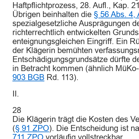
Haftpflichtprozess, 28. Aufl., Kap. 2
Übrigen beinhalten die
§ 56 Abs. 4,
spezialgesetzliche Ausprägungen d
richterrechtlich entwickelten Grund
enteignungsgleichen Eingriff. Ein Rü
der Klägerin bemühten verfassungsr
Entschädigungsgrundsätze dürfte de
in Betracht kommen (ähnlich MüKo-B
903 BGB
Rd. 113).
II.
28
Die Klägerin trägt die Kosten des 
(
§ 91 ZPO
). Die Entscheidung ist 
711 ZPO
vorläufig vollstreckbar.