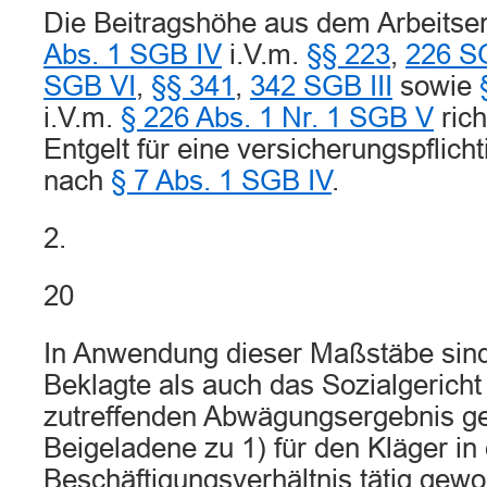
Die Beitragshöhe aus dem Arbeits
Abs. 1 SGB IV
i.V.m.
§§ 223
,
226 S
SGB VI
,
§§ 341
,
342 SGB III
sowie
i.V.m.
§ 226 Abs. 1 Nr. 1 SGB V
rich
Entgelt für eine versicherungspflich
nach
§ 7 Abs. 1 SGB IV
.
2.
20
In Anwendung dieser Maßstäbe sind
Beklagte als auch das Sozialgerich
zutreffenden Abwägungsergebnis g
Beigeladene zu 1) für den Kläger i
Beschäftigungsverhältnis tätig gewor