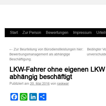
Zum
Start
Zur Person
Bewertungen
Impressum
Urteil
Inhalt
←
Zur Beurteilung von Bürodienstleistungen hier:
Bedingter Vo
springen
Bewerbungsmanagement als abhängige
unverschulde
Beschäftigung.
LKW-Fahrer ohne eigenen LKW 
abhängig beschäftigt
Publiziert am
von
20. Mai 2016
raskwar
Facebook
WhatsApp
LinkedIn
Teilen