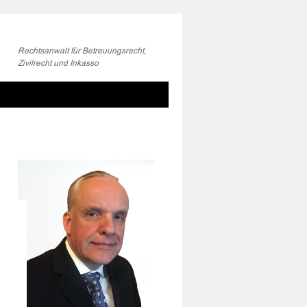
Rechtsanwalt für Betreuungsrecht,
Zivilrecht und Inkasso