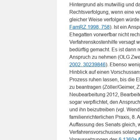
Hintergrund als mutwillig und da
Rechtsverfolgung, wenn eine vers
gleicher Weise verfolgen würd
FamRZ 1998, 758
). Ist ein An
Ehegatten vorwerfbar nicht rech
Verfahrenskostenhilfe versagt we
bedürftig gemacht. Es ist dann 
Anspruch zu nehmen (OLG Zwe
2002, 30239846
). Ebenso wenig
Hinblick auf einen Vorschussan
Prozess ruhen lassen, bis die E
zu beantragen (Zöller/Geimer, 
Neubearbeitung 2012, Bearbeite
sogar verpflichtet, den Anspruch
und ihn beizutreiben (vgl. Wend
familienrichterlichen Praxis, 8.
Auffassung des Senats gleich, 
Verfahrensvorschusses solange 
Voraussetzungen des
§ 1360a 