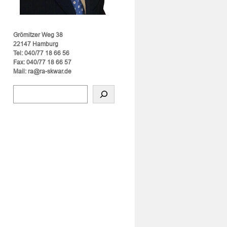
Grömitzer Weg 38
22147 Hamburg
Tel: 040/77 18 66 56
Fax: 040/77 18 66 57
Mail: ra@ra-skwar.de