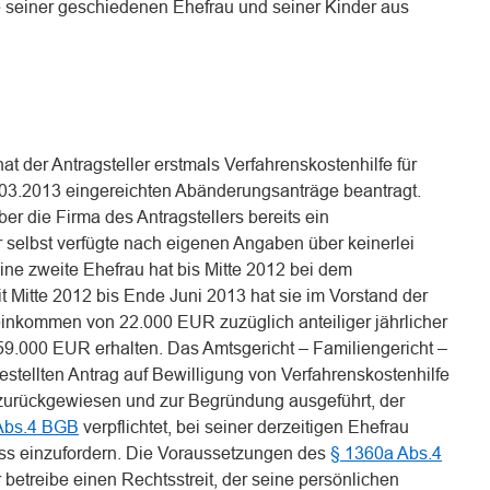
e seiner geschiedenen Ehefrau und seiner Kinder aus
at der Antragsteller erstmals Verfahrenskostenhilfe für
6.03.2013 eingereichten Abänderungsanträge beantragt.
r die Firma des Antragstellers bereits ein
 selbst verfügte nach eigenen Angaben über keinerlei
e zweite Ehefrau hat bis Mitte 2012 bei dem
t Mitte 2012 bis Ende Juni 2013 hat sie im Vorstand der
einkommen von 22.000 EUR zuzüglich anteiliger jährlicher
9.000 EUR erhalten. Das Amtsgericht – Familiengericht –
stellten Antrag auf Bewilligung von Verfahrenskostenhilfe
zurückgewiesen und zur Begründung ausgeführt, der
Abs.4 BGB
verpflichtet, bei seiner derzeitigen Ehefrau
ss einzufordern. Die Voraussetzungen des
§ 1360a Abs.4
r betreibe einen Rechtsstreit, der seine persönlichen