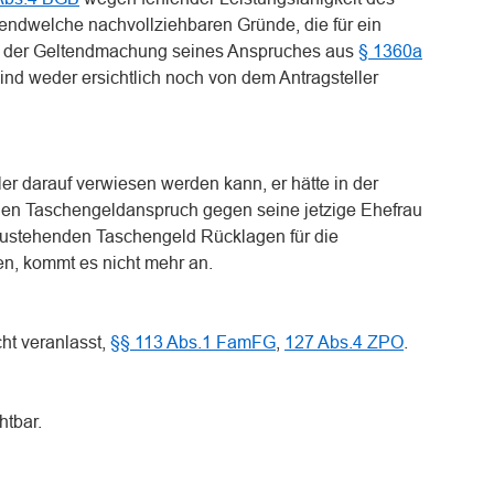
gendwelche nachvollziehbaren Gründe, die für ein
ei der Geltendmachung seines Anspruches aus
§ 1360a
nd weder ersichtlich noch von dem Antragsteller
ler darauf verwiesen werden kann, er hätte in der
en Taschengeldanspruch gegen seine jetzige Ehefrau
ustehenden Taschengeld Rücklagen für die
n, kommt es nicht mehr an.
ht veranlasst,
§§ 113 Abs.1 FamFG
,
127 Abs.4 ZPO
.
htbar.
n
n