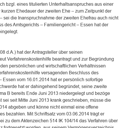
ch bzgl. eines titulierten Unterhaltsanspruches aus einer
er kurzen Ehedauer der zweiten Ehe – zum Zeitpunkt der
– sei die Inanspruchnahme der zweiten Ehefrau auch nicht
s des Amtsgerichts – Familiengericht – Essen hat der
eingelegt.
8 d.A.) hat der Antragsteller über seinen
eut Verfahrenskostenhilfe beantragt und zur Begründung
u den persönlichen und wirtschaftlichen Verhältnissen
rfahrenskostenhilfe versagenden Beschluss des
– Essen vom 16.01.2014 hat er persönlich sofortige
chwerde hat er dahingehend begründet, seine zweite
irma B bereits Ende Juni 2013 niedergelegt und bezöge
st sei seit Mitte Juni 2013 krank geschrieben, müsse die
14 abgeben und könne nicht einmal eine offene
 bezahlen. Mit Schriftsatz vom 03.06.2014 trägt er
ei zu dem Aktenzeichen 514 IK 104/14 das Verfahren über
enz fortgesetzt worden, aus seinem Vermögensverzeichnis