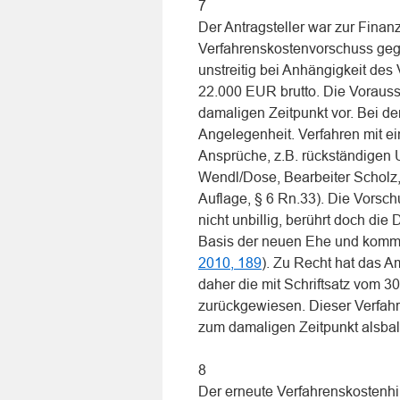
7
Der Antragsteller war zur Finan
Verfahrenskostenvorschuss gege
unstreitig bei Anhängigkeit des
22.000 EUR brutto. Die Voraus
damaligen Zeitpunkt vor. Bei de
Angelegenheit. Verfahren mit e
Ansprüche, z.B. rückständigen U
Wendl/Dose, Bearbeiter Scholz, D
Auflage, § 6 Rn.33). Die Vorschu
nicht unbillig, berührt doch die
Basis der neuen Ehe und komm
2010, 189
). Zu Recht hat das 
daher die mit Schriftsatz vom 3
zurückgewiesen. Dieser Verfah
zum damaligen Zeitpunkt alsba
8
Der erneute Verfahrenskostenhil