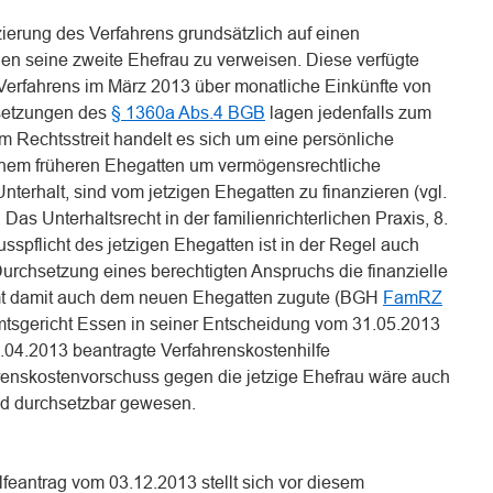
zierung des Verfahrens grundsätzlich auf einen
n seine zweite Ehefrau zu verweisen. Diese verfügte
 Verfahrens im März 2013 über monatliche Einkünfte von
setzungen des
§ 1360a Abs.4 BGB
lagen jedenfalls zum
m Rechtsstreit handelt es sich um eine persönliche
inem früheren Ehegatten um vermögensrechtliche
nterhalt, sind vom jetzigen Ehegatten zu finanzieren (vgl.
as Unterhaltsrecht in der familienrichterlichen Praxis, 8.
sspflicht des jetzigen Ehegatten ist in der Regel auch
 Durchsetzung eines berechtigten Anspruchs die finanzielle
t damit auch dem neuen Ehegatten zugute (BGH
FamRZ
Amtsgericht Essen in seiner Entscheidung vom 31.05.2013
0.04.2013 beantragte Verfahrenskostenhilfe
renskostenvorschuss gegen die jetzige Ehefrau wäre auch
ld durchsetzbar gewesen.
feantrag vom 03.12.2013 stellt sich vor diesem