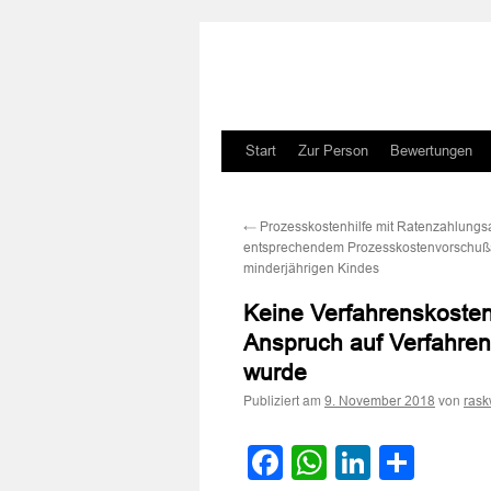
Zum
Start
Zur Person
Bewertungen
Inhalt
←
Prozesskostenhilfe mit Ratenzahlungs
springen
entsprechendem Prozesskostenvorschuß
minderjährigen Kindes
Keine Verfahrenskosten
Anspruch auf Verfahre
wurde
Publiziert am
von
9. November 2018
rask
Facebook
WhatsApp
LinkedI
Teile