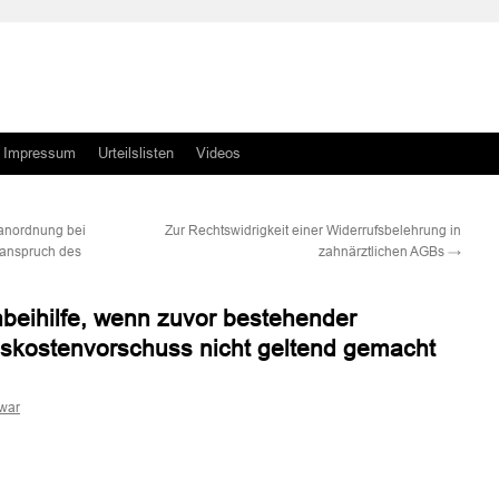
Impressum
Urteilslisten
Videos
anordnung bei
Zur Rechtswidrigkeit einer Widerrufsbelehrung in
anspruch des
zahnärztlichen AGBs
→
beihilfe, wenn zuvor bestehender
nskostenvorschuss nicht geltend gemacht
war
n
n