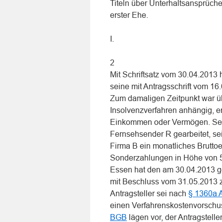
Titeln über Unterhaltsansprüch
erster Ehe.
I.
2
Mit Schriftsatz vom 30.04.2013 h
seine mit Antragsschrift vom 1
Zum damaligen Zeitpunkt war übe
Insolvenzverfahren anhängig, er
Einkommen oder Vermögen. Sein
Fernsehsender R gearbeitet, sei
Firma B ein monatliches Brutto
Sonderzahlungen in Höhe von 5
Essen hat den am 30.04.2013 ge
mit Beschluss vom 31.05.2013 
Antragsteller sei nach
§ 1360a 
einen Verfahrenskostenvorschu
BGB
lägen vor, der Antragstelle