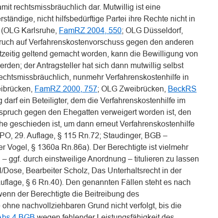
mit rechtsmissbräuchlich dar. Mutwillig ist eine
tändige, nicht hilfsbedürftige Partei ihre Rechte nicht in
e (OLG Karlsruhe,
FamRZ 2004, 550
; OLG Düsseldorf,
spruch auf Verfahrenskostenvorschuss gegen den anderen
tzeitig geltend gemacht worden, kann die Bewilligung von
rden; der Antragsteller hat sich dann mutwillig selbst
rechtsmissbräuchlich, nunmehr Verfahrenskostenhilfe in
ibrücken,
FamRZ 2000, 757
; OLG Zweibrücken,
BeckRS
 darf ein Beteiligter, dem die Verfahrenskostenhilfe im
spruch gegen den Ehegatten verweigert worden ist, den
he geschieden ist, um dann erneut Verfahrenskostenhilfe
ZPO, 29. Auflage, § 115 Rn.72; Staudinger, BGB –
r Vogel, § 1360a Rn.86a). Der Berechtigte ist vielmehr
 – ggf. durch einstweilige Anordnung – titulieren zu lassen
l/Dose, Bearbeiter Scholz, Das Unterhaltsrecht in der
 Auflage, § 6 Rn.40). Den genannten Fällen steht es nach
wenn der Berechtigte die Beitreibung des
ohne nachvollziehbaren Grund nicht verfolgt, bis die
Abs.4 BGB
wegen fehlender Leistungsfähigkeit des