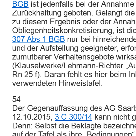
BGB
ist jedenfalls bei der Annahme 
Zurückhaltung geboten. Gelangt di
zu diesem Ergebnis oder der Annah
Obliegenheitskonkretisierung, ist 
307 Abs 1 BGB
nur bei hinreichende
und der Aufstellung geeigneter, erfo
zumutbarer Verhaltensgebote wirk
(Klauselwerke/Lehmann-Richter „A
Rn 25 f). Daran fehlt es hier beim In
verwendeten Hinweistafel.
54
Der Gegenauffassung des AG Saarb
12.10.2015,
3 C 300/14
kann nicht g
Denn: Selbst die Beklagte bezeichne
auf der Tafel als ihre „Bedingungen“,