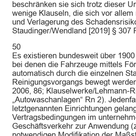
beschränken sie sich trotz dieser U
wenige Klauseln, die sich vor allem
und Verlagerung des Schadensrisiko
Staudinger/Wendland [2019] § 307 R
50
Es existieren bundesweit über 190
bei denen die Fahrzeuge mittels Fö
automatisch durch die einzelnen St
Reinigungsvorgangs bewegt werden
2006, 86; Klauselwerke/Lehmann-Ri
„Autowaschanlagen“ Rn 2). Jedenfal
letztgenannten Einrichtungen gelang
Vertragsbedingungen im unternehm
Geschäftsverkehr zur Anwendung (
notwendigen Modifikation der Maßst