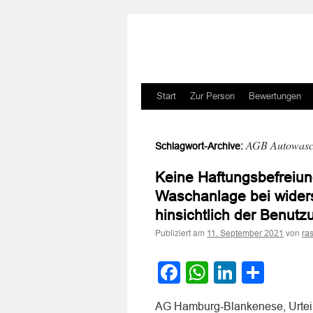
Zum
Start
Zur Person
Bewertungen
Inhalt
AGB Autowasc
Schlagwort-Archive:
springen
Keine Haftungsbefreiun
Waschanlage bei wider
hinsichtlich der Benutz
Publiziert am
von
11. September 2021
ra
Facebook
WhatsApp
LinkedI
Teile
AG Hamburg-Blankenese, Urteil 