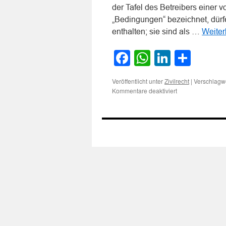
der Tafel des Betreibers einer 
„Bedingungen“ bezeichnet, dür
enthalten; sie sind als …
Weite
Facebook
WhatsApp
LinkedI
Teile
Veröffentlicht unter
|
Verschlagwo
Zivilrecht
für
Kommentare deaktiviert
Keine
Haftungsbefreiun
des
Betreibers
einer
vollautomatische
Waschanlage
bei
widersprüchliche
Hinweisen
an
den
Kunden
hinsichtlich