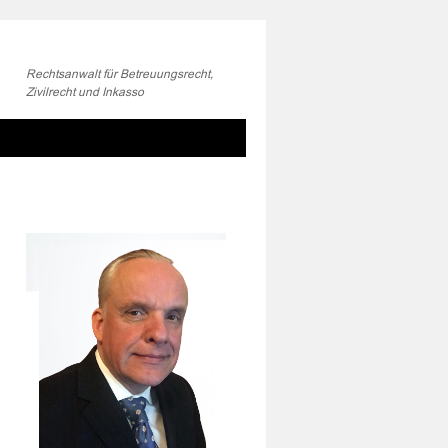
Rechtsanwalt für Betreuungsrecht,
Zivilrecht und Inkasso