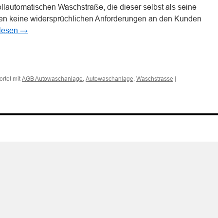
vollautomatischen Waschstraße, die dieser selbst als seine
fen keine widersprüchlichen Anforderungen an den Kunden
rlesen
→
n
n
rtet mit
,
,
|
AGB Autowaschanlage
Autowaschanlage
Waschstrasse
g
n
n