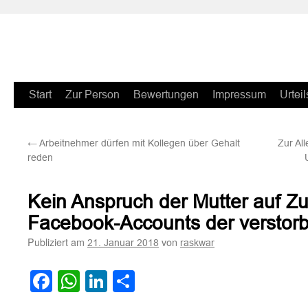
Zum
Start
Zur Person
Bewertungen
Impressum
Urteil
Inhalt
←
Arbeitnehmer dürfen mit Kollegen über Gehalt
Zur Al
springen
reden
Kein Anspruch der Mutter auf Zug
Facebook-Accounts der verstor
Publiziert am
von
21. Januar 2018
raskwar
Facebook
WhatsApp
LinkedIn
Teilen