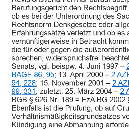
Berufungsgericht den Rechtsbegriff 
ob es bei der Unterordnung des Sac
Rechtsnorm Denkgesetze oder allg
Erfahrungssätze verletzt und ob es a
vernünftigerweise in Betracht ko
die für oder gegen die außerordent
sprechen, widerspruchsfrei beachtet 
Senats, vgl. beispw. 4. Juni 1997 –
BAGE 86, 95
; 13. April 2000 –
2 AZ
94, 228
; 15. November 2001 –
2 AZ
99, 331
; zuletzt: 25. März 2004 –
2 
BGB § 626 Nr. 189 = EzA BG 2002 § 
Ebenfalls ist die Prüfung, ob auf Gr
Verhältnismäßigkeitsgrundsatzes vo
Kündigung eine Abmahnung erforderl