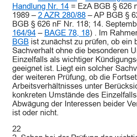
Handlung Nr. 14
= EzA BGB § 626 nF
1989 –
2 AZR 280/88
– AP BGB § 62
BGB § 626 nF Nr. 118; 14. Septem
164/94
–
BAGE 78, 18
) . Im Rahme
BGB
ist zunächst zu prüfen, ob ein
Sachverhalt ohne die besonderen 
Einzelfalls als wichtiger Kündigung
geeignet ist. Liegt ein solcher Sachv
der weiteren Prüfung, ob die Fortse
Arbeitsverhältnisses unter Berücksi
konkreten Umstände des Einzelfalls
Abwägung der Interessen beider Ver
ist oder nicht.
22