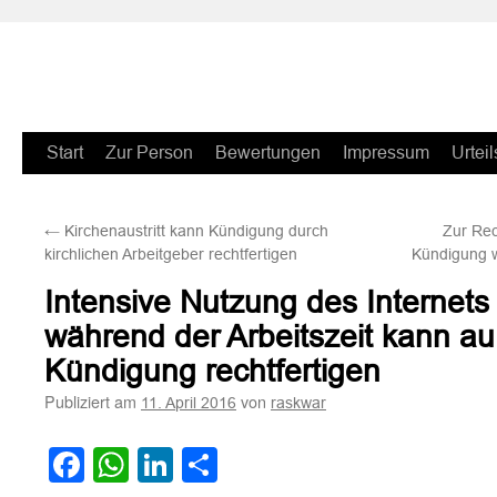
Zum
Start
Zur Person
Bewertungen
Impressum
Urteil
Inhalt
←
Kirchenaustritt kann Kündigung durch
Zur Rec
springen
kirchlichen Arbeitgeber rechtfertigen
Kündigung 
Intensive Nutzung des Internets
während der Arbeitszeit kann au
Kündigung rechtfertigen
Publiziert am
von
11. April 2016
raskwar
Facebook
WhatsApp
LinkedIn
Teilen