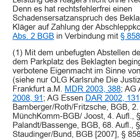
Denn es hat rechtsfehlerfrei einen
Schadensersatzanspruch des Bekla
Kläger auf Zahlung der Abschleppk
Abs. 2 BGB
in Verbindung mit
§ 85
(1) Mit dem unbefugten Abstellen d
dem Parkplatz des Beklagten beging
verbotene Eigenmacht im Sinne vo
(siehe nur OLG Karlsruhe Die Justi
Frankfurt a.M.
MDR 2003, 388
; AG
2008, 91
; AG Essen
DAR 2002, 131
Bamberger/Roth/Fritzsche, BGB, 2. A
MünchKomm-BGB/ Joost, 4. Aufl., § 
Palandt/Bassenge, BGB, 68. Aufl., §
Staudinger/Bund, BGB [2007], § 858