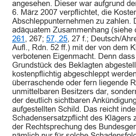
angesehen. Dieser war aufgrund de
6. März 2007 verpflichtet, die Koste
Abschleppunternehmen zu zahlen. D
adäquatem Zusammenhang (siehe 
261
, 267;
57, 25
, 27 f.; Deutsch/Ahr
Aufl., Rdn. 52 ff.) mit der von dem 
verbotenen Eigenmacht. Denn dass
Grundstück des Beklagten abgestel
kostenpflichtig abgeschleppt werden,
überraschende oder fern liegende R
unmittelbaren Besitzers dar, sonder
der deutlich sichtbaren Ankündigun
aufgestellten Schild. Das reicht inde
Schadensersatzpflicht des Klägers 
der Rechtsprechung des Bundesger
nämlich nur für solche Schadensfol