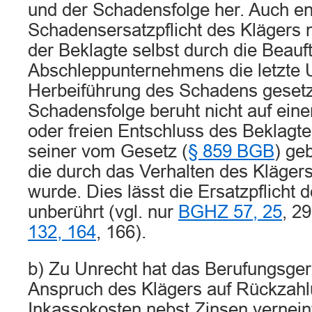
und der Schadensfolge her. Auch entf
Schadensersatzpflicht des Klägers n
der Beklagte selbst durch die Beauf
Abschleppunternehmens die letzte U
Herbeiführung des Schadens gesetz
Schadensfolge beruht nicht auf ein
oder freien Entschluss des Beklagte
seiner vom Gesetz (
§ 859 BGB
) geb
die durch das Verhalten des Kläger
wurde. Dies lässt die Ersatzpflicht 
unberührt (vgl. nur
BGHZ 57, 25
, 29
132, 164
, 166).
b) Zu Unrecht hat das Berufungsger
Anspruch des Klägers auf Rückzahl
Inkassokosten nebst Zinsen vernein