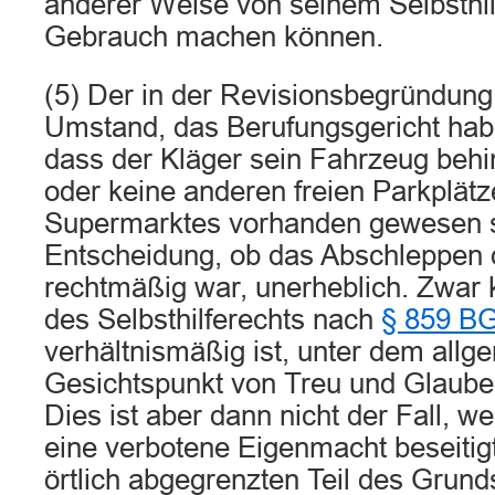
anderer Weise von seinem Selbsthil
Gebrauch machen können.
(5) Der in der Revisionsbegründun
Umstand, das Berufungsgericht habe 
dass der Kläger sein Fahrzeug beh
oder keine anderen freien Parkplät
Supermarktes vorhanden gewesen sei
Entscheidung, ob das Abschleppen
rechtmäßig war, unerheblich. Zwar
des Selbsthilferechts nach
§ 859 B
verhältnismäßig ist, unter dem allg
Gesichtspunkt von Treu und Glauben
Dies ist aber dann nicht der Fall, we
eine verbotene Eigenmacht beseitigt
örtlich abgegrenzten Teil des Grunds