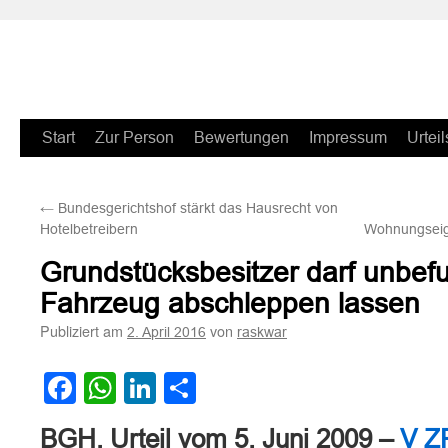
Zum
Start
Zur Person
Bewertungen
Impressum
Urteil
Inhalt
←
Bundesgerichtshof stärkt das Hausrecht von
springen
Hotelbetreibern
Wohnungseig
Grundstücksbesitzer darf unbefu
Fahrzeug abschleppen lassen
Publiziert am
von
2. April 2016
raskwar
Facebook
WhatsApp
LinkedIn
Teilen
BGH, Urteil vom 5. Juni 2009 –
V Z