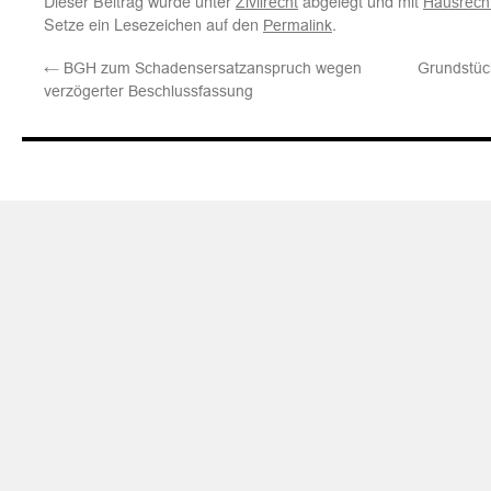
Dieser Beitrag wurde unter
abgelegt und mit
Zivilrecht
Hausrech
Setze ein Lesezeichen auf den
.
Permalink
←
BGH zum Schadensersatzanspruch wegen
Grundstück
verzögerter Beschlussfassung