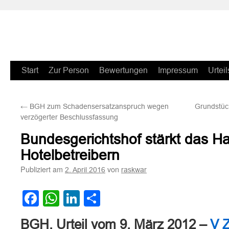
Zum
Start
Zur Person
Bewertungen
Impressum
Urteil
Inhalt
←
BGH zum Schadensersatzanspruch wegen
Grundstück
springen
verzögerter Beschlussfassung
Bundesgerichtshof stärkt das H
Hotelbetreibern
Publiziert am
von
2. April 2016
raskwar
Facebook
WhatsApp
LinkedIn
Teilen
BGH, Urteil vom 9. März 2012 –
V 