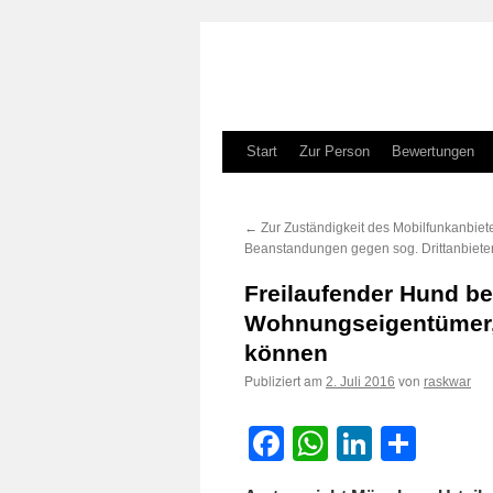
Zum
Start
Zur Person
Bewertungen
Inhalt
←
Zur Zuständigkeit des Mobilfunkanbiete
springen
Beanstandungen gegen sog. Drittanbiete
Freilaufender Hund be
Wohnungseigentümer, 
können
Publiziert am
von
2. Juli 2016
raskwar
Facebook
WhatsApp
LinkedI
Teile