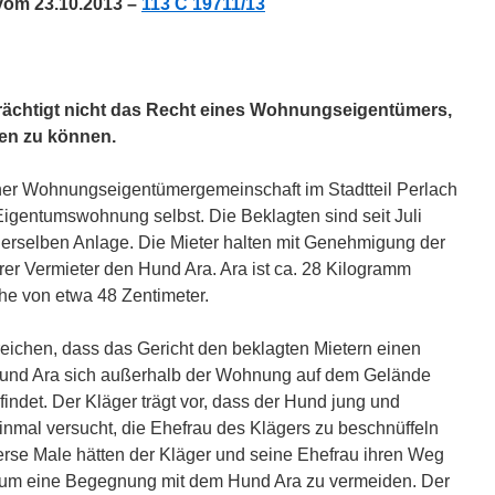
vom 23.10.2013 –
113 C 19711/13
trächtigt nicht das Recht eines Wohnungseigentümers,
zen zu können.
iner Wohnungseigentümergemeinschaft im Stadtteil Perlach
igentumswohnung selbst. Die Beklagten sind seit Juli
erselben Anlage. Die Mieter halten mit Genehmigung der
er Vermieter den Hund Ara. Ara ist ca. 28 Kilogramm
he von etwa 48 Zentimeter.
rreichen, dass das Gericht den beklagten Mietern einen
Hund Ara sich außerhalb der Wohnung auf dem Gelände
ndet. Der Kläger trägt vor, dass der Hund jung und
nmal versucht, die Ehefrau des Klägers zu beschnüffeln
erse Male hätten der Kläger und seine Ehefrau ihren Weg
 um eine Begegnung mit dem Hund Ara zu vermeiden. Der