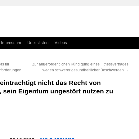
Impressum
Urteilslisten
Videos
rs für
Zur außerordentlichen Kündigung eines Fitnessvertrages
rforderungen
wegen schwerer gesundheitlicher Beschwerden
→
einträchtigt nicht das Recht von
sein Eigentum ungestört nutzen zu
n
n