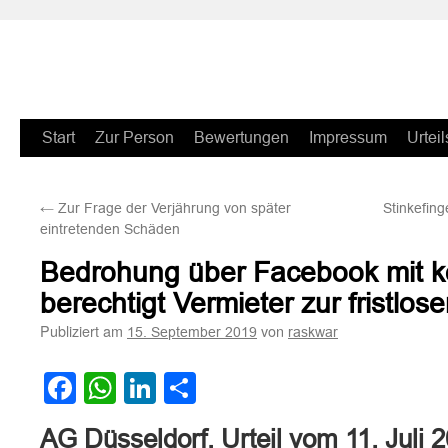
Zum
Start
Zur Person
Bewertungen
Impressum
Urteil
Inhalt
←
Zur Frage der Verjährung von später
Stinkefing
springen
eintretenden Schäden
Bedrohung über Facebook mit kö
berechtigt Vermieter zur fristlo
Publiziert am
von
15. September 2019
raskwar
Facebook
WhatsApp
LinkedIn
Teilen
AG Düsseldorf, Urteil vom 11. Juli 