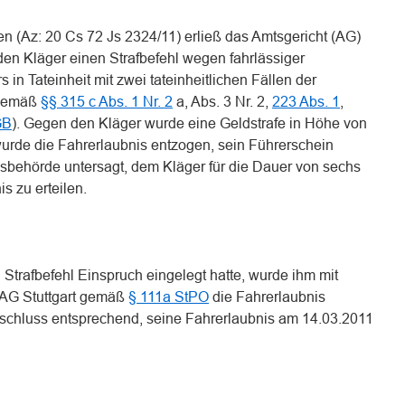
n (Az: 20 Cs 72 Js 2324/11) erließ das Amtsgericht (AG)
den Kläger einen Strafbefehl wegen fahrlässiger
in Tateinheit mit zwei tateinheitlichen Fällen der
 gemäß
§§ 315 c Abs. 1 Nr. 2
a, Abs. 3 Nr. 2,
223 Abs. 1
,
GB
). Gegen den Kläger wurde eine Geldstrafe in Höhe von
urde die Fahrerlaubnis entzogen, sein Führerschein
behörde untersagt, dem Kläger für die Dauer von sechs
s zu erteilen.
trafbefehl Einspruch eingelegt hatte, wurde ihm mit
 AG Stuttgart gemäß
§ 111a StPO
die Fahrerlaubnis
schluss entsprechend, seine Fahrerlaubnis am 14.03.2011