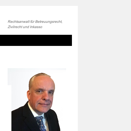
Rechtsanwalt für Betreuungsrecht,
Zivilrecht und Inkasso