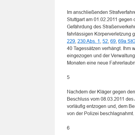
Im anschließenden Strafverfahre
Stuttgart am 01.02.2011 gegen 
Gefährdung des Straßenverkehrs 
fahrlässigen Körperverletzung
229
,
230 Abs. 1
,
52
,
69
,
69a St
40 Tagessätzen verhängt. Ihm w
eingezogen und der Verwaltungs
Monaten eine neue Fahrerlaubni
5
Nachdem der Kläger gegen den S
Beschluss vom 08.03.2011 des
vorläufig entzogen und, dem Be
von der Polizei beschlagnahmt.
6