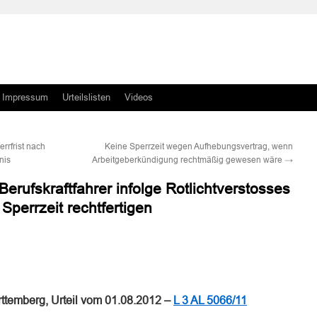
Impressum
Urteilslisten
Videos
rrfrist nach
Keine Sperrzeit wegen Aufhebungsvertrag, wenn
nis
Arbeitgeberkündigung rechtmäßig gewesen wäre
→
Berufskraftfahrer infolge Rotlichtverstosses
perrzeit rechtfertigen
n
n
ttemberg, Urteil vom 01.08.2012 –
L 3 AL 5066/11