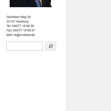
Grömitzer Weg 38
22147 Hamburg
Tel: 040/77 18 66 56
Fax: 040/77 18 66 57
Mail: ra@ra-skwar.de