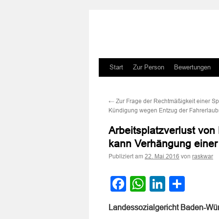
Zum
Start
Zur Person
Bewertungen
Inhalt
←
Zur Frage der Rechtmäßigkeit einer Spe
springen
Kündigung wegen Entzug der Fahrerlaub
Arbeitsplatzverlust von 
kann Verhängung einer S
Publiziert am
von
22. Mai 2016
raskwar
Facebook
WhatsApp
LinkedI
Teile
Landessozialgericht Baden-Wür