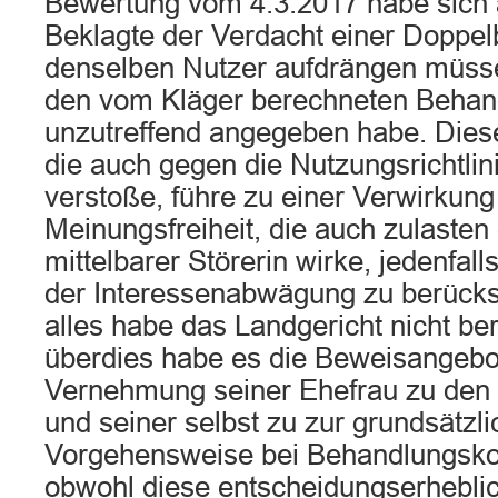
Bewertung vom 4.3.2017 habe sich a
Beklagte der Verdacht einer Doppe
denselben Nutzer aufdrängen müsse
den vom Kläger berechneten Behan
unzutreffend angegeben habe. Die
die auch gegen die Nutzungsrichtlin
verstoße, führe zu einer Verwirkung
Meinungsfreiheit, die auch zulasten
mittelbarer Störerin wirke, jedenfa
der Interessenabwägung zu berücksi
alles habe das Landgericht nicht ber
überdies habe es die Beweisangebo
Vernehmung seiner Ehefrau zu den
und seiner selbst zu zur grundsätzl
Vorgehensweise bei Behandlungsko
obwohl diese entscheidungserhebli