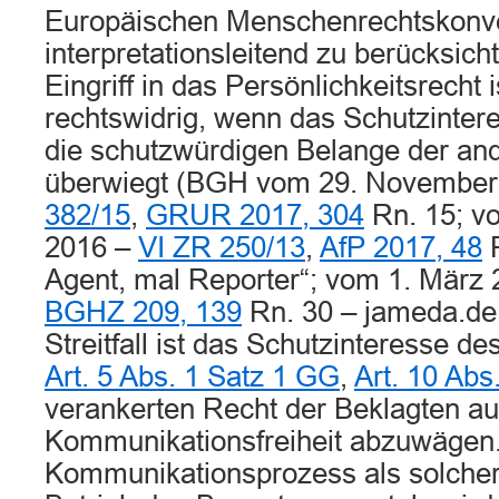
Europäischen Menschenrechtskonv
interpretationsleitend zu berücksich
Eingriff in das Persönlichkeitsrecht 
rechtswidrig, wenn das Schutzinter
die schutzwürdigen Belange der and
überwiegt (BGH vom 29. November
382/15
,
GRUR 2017, 304
Rn. 15; v
2016 –
VI ZR 250/13
,
AfP 2017, 48
R
Agent, mal Reporter“; vom 1. März
BGHZ 209, 139
Rn. 30 – jameda.de 
Streitfall ist das Schutzinteresse d
Art. 5 Abs. 1 Satz 1 GG
,
Art. 10 Ab
verankerten Recht der Beklagten a
Kommunikationsfreiheit abzuwägen
Kommunikationsprozess als solcher