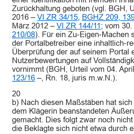
Zurückhaltung geboten (vgl. BGH, U
2016 –
VI ZR 34/15
,
BGHZ 209, 13
März 2012 –
VI ZR 144/11
; vom 30.
210/08
). Für ein Zu-Eigen-Machen s
der Portalbetreiber eine inhaltlich-r
Überprüfung der auf seinem Portal e
Nutzerbewertungen auf Vollständigke
vornimmt (BGH, Urteil vom 04. Apri
123/16
–, Rn. 18, juris m.w.N.).
20
b) Nach diesen Maßstäben hat sich 
dem Klägerin beanstandeten Äußer
gemacht. Dies folgt zwar noch nicht
die Beklagte sich nicht etwa durch 