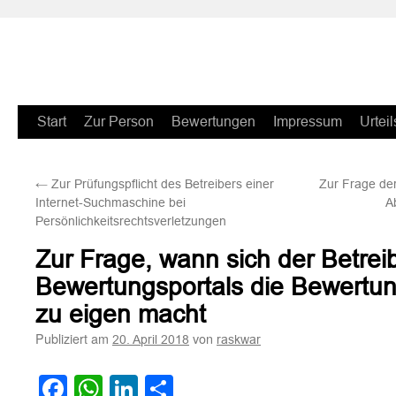
Zum
Start
Zur Person
Bewertungen
Impressum
Urteil
Inhalt
←
Zur Prüfungspflicht des Betreibers einer
Zur Frage der
springen
Internet-Suchmaschine bei
A
Persönlichkeitsrechtsverletzungen
Zur Frage, wann sich der Betrei
Bewertungsportals die Bewertun
zu eigen macht
Publiziert am
von
20. April 2018
raskwar
Facebook
WhatsApp
LinkedIn
Teilen