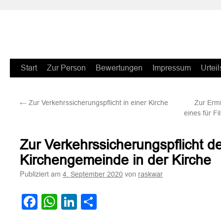
Zum
Start
Zur Person
Bewertungen
Impressum
Urteil
Inhalt
←
Zur Verkehrssicherungspflicht in einer Kirche
Zur Erm
springen
eines für F
Zur Verkehrssicherungspflicht d
Kirchengemeinde in der Kirche
Publiziert am
von
4. September 2020
raskwar
Facebook
WhatsApp
LinkedIn
Teilen