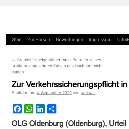
Zum
Start
Zur Person
Bewertungen
Impressum
Urteil
Inhalt
←
Grundstückseigentümer muss Betreten seines
springen
Kraftfahrzeuges durch Katzen des Nachbarn nicht
dulden
Zur Verkehrssicherungspflicht in
Publiziert am
von
4. September 2020
raskwar
Facebook
WhatsApp
LinkedIn
Teilen
OLG Oldenburg (Oldenburg), Urteil