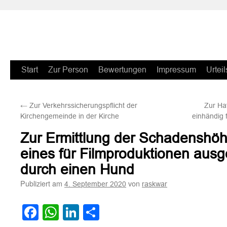
Zum
Start
Zur Person
Bewertungen
Impressum
Urteil
Inhalt
←
Zur Verkehrssicherungspflicht der
Zur Haf
springen
Kirchengemeinde in der Kirche
einhändig
Zur Ermittlung der Schadenshöh
eines für Filmproduktionen aus
durch einen Hund
Publiziert am
von
4. September 2020
raskwar
Facebook
WhatsApp
LinkedIn
Teilen