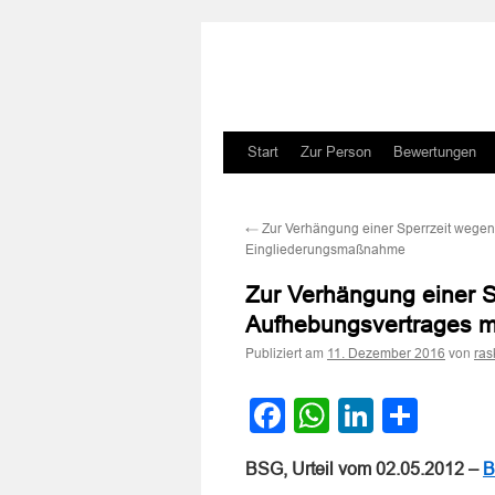
Zum
Start
Zur Person
Bewertungen
Inhalt
←
Zur Verhängung einer Sperrzeit wegen
springen
Eingliederungsmaßnahme
Zur Verhängung einer S
Aufhebungsvertrages m
Publiziert am
von
11. Dezember 2016
ras
Facebook
WhatsApp
LinkedI
Teile
BSG, Urteil vom 02.05.2012 –
B