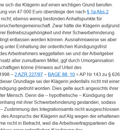
 sich die Klägerin auf einen wichtigen Grund berufen.
dung von 47 000 Euro übersteige den nach
§ 1a Abs 2
nicht; ebenso wenig bestünden Anhaltspunkte für
ersichertengemeinschaft. Zwar hätte die Klägerin aufgrund
ihrer Betriebszugehörigkeit und ihrer Schwerbehinderung
edingt entlassen werden können. Ausnahmsweise sei aber
g unter Einhaltung der ordentlichen Kündigungsfrist
 des Arbeitnehmers weggefallen sei und der Arbeitgeber
satz aller zumutbaren Mittel, ggf durch Umorganisation
schäftigen könne (Hinweis auf Urteil des
.1998 –
2 AZR 227/97
–
BAGE 88, 10
= AP Nr 143 zu § 626
ieser Grundlage sei der Klägerin jedenfalls nicht mit einer
ündigung gedroht worden. Dies gelte auch angesichts ihrer
ter Mensch. Denn die – hypothetische – Kündigung der
menhang mit ihrer Schwerbehinderung gestanden, sodass
he – Zustimmung des Integrationsamts nicht ausgeschlossen
des Anspruchs der Klägerin auf Alg wegen der erhaltenen
me nicht in Betracht, weil die Arbeitsvertragsparteien die