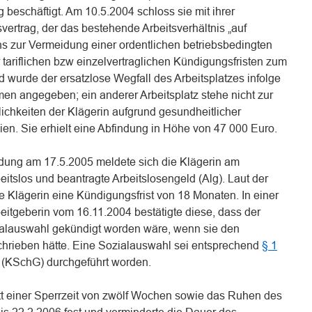
g beschäftigt. Am 10.5.2004 schloss sie mit ihrer
ertrag, der das bestehende Arbeitsverhältnis „auf
 zur Vermeidung einer ordentlichen betriebsbedingten
tariflichen bzw einzelvertraglichen Kündigungsfristen zum
 wurde der ersatzlose Wegfall des Arbeitsplatzes infolge
n angegeben; ein anderer Arbeitsplatz stehe nicht zur
ichkeiten der Klägerin aufgrund gesundheitlicher
en. Sie erhielt eine Abfindung in Höhe von 47 000 Euro.
dung am 17.5.2005 meldete sich die Klägerin am
eitslos und beantragte Arbeitslosengeld (Alg). Laut der
ie Klägerin eine Kündigungsfrist von 18 Monaten. In einer
eitgeberin vom 16.11.2004 bestätigte diese, dass der
ialauswahl gekündigt worden wäre, wenn sie den
chrieben hätte. Eine Sozialauswahl sei entsprechend
§ 1
(KSchG) durchgeführt worden.
ritt einer Sperrzeit von zwölf Wochen sowie das Ruhen des