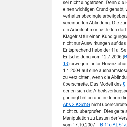
sei nicht eingetreten. Denn die
einen wichtigen Grund gehabt, 
verhaltensbedingte arbeitgebers
vereinbarten Abfindung. Die z
ein Arbeitnehmer nach den dort
Klagefrist für einen Kündigun
nicht nur Auswirkungen auf das 
Entsprechend habe der 11a. Sen
Entscheidung vom 12.7.2006 (
B
13
) erwogen, unter Heranziehu
1.1.2004 auf eine ausnahmslos
zu verzichten, wenn die Abfind
überschreite. Das Modell des
§
denen sich die Arbeitsvertragsp
geeinigt hätten und in denen d
Abs 2 KSchG
nicht überschreit
nicht zu überprüfen. Dies gelte 
Manipulation zu Lasten der Ver
vom 17.10.2007 –
B 11a AL 51/