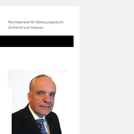
Rechtsanwalt für Betreuungsrecht,
Zivilrecht und Inkasso