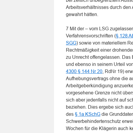
bei zeitlich unbegrenztem Auss
Arbeitsverhältnisses durch den
gewahrt hätten.
7 Mit der – vom LSG zugelassen
Verfahrensvorschriften (
§ 128 A
SGG
) sowie von materiellem Re
Rechtmäßigkeit einer drohende
zu Unrecht offengelassen. Das
und ebenso in seinem Urteil vo
4300 § 144 Nr 20
, RdNr 19) erw
Aufhebungsvertrags ohne die a
Arbeitgeberkündigung anzuerke
vorgesehene Grenze nicht über
sich aber jedenfalls nicht auf 
beziehen. Dies ergebe sich au
des
§ 1a KSchG
die Grunddaten
Schwerbehindertenschutz erweite
Wochen für die Klägerin auch k