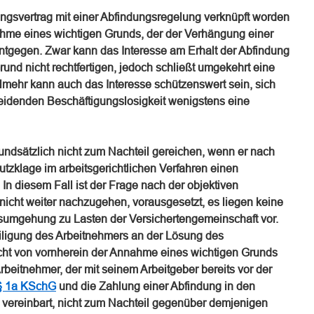
gsvertrag mit einer Abfindungsregelung verknüpft worden
nahme eines wichtigen Grunds, der der Verhängung einer
entgegen. Zwar kann das Interesse am Erhalt der Abfindung
Grund nicht rechtfertigen, jedoch schließt umgekehrt eine
lmehr kann auch das Interesse schützenswert sein, sich
meidenden Beschäftigungslosigkeit wenigstens eine
ndsätzlich nicht zum Nachteil gereichen, wenn er nach
zklage im arbeitsgerichtlichen Verfahren einen
. In diesem Fall ist der Frage nach der objektiven
icht weiter nachzugehen, vorausgesetzt, es liegen keine
sumgehung zu Lasten der Versichertengemeinschaft vor.
eiligung des Arbeitnehmers an der Lösung des
cht von vornherein der Annahme eines wichtigen Grunds
beitnehmer, der mit seinem Arbeitgeber bereits vor der
§ 1a KSchG
und die Zahlung einer Abfindung in den
vereinbart, nicht zum Nachteil gegenüber demjenigen