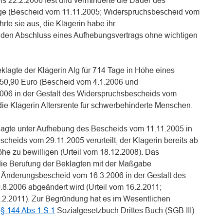
s 22.2.2006 fest und verminderte die Dauer des
ge (Bescheid vom 11.11.2005; Widerspruchsbescheid vom
rte sie aus, die Klägerin habe ihr
 den Abschluss eines Aufhebungsvertrags ohne wichtigen
eklagte der Klägerin Alg für 714 Tage in Höhe eines
 50,90 Euro (Bescheid vom 4.1.2006 und
06 in der Gestalt des Widerspruchsbescheids vom
die Klägerin Altersrente für schwerbehinderte Menschen.
klagte unter Aufhebung des Bescheids vom 11.11.2005 in
cheids vom 29.11.2005 verurteilt, der Klägerin bereits ab
öhe zu bewilligen (Urteil vom 18.12.2008). Das
die Berufung der Beklagten mit der Maßgabe
 Änderungsbescheid vom 16.3.2006 in der Gestalt des
8.2006 abgeändert wird (Urteil vom 16.2.2011;
.2.2011). Zur Begründung hat es im Wesentlichen
h
§ 144 Abs 1 S 1
Sozialgesetzbuch Drittes Buch (SGB III)