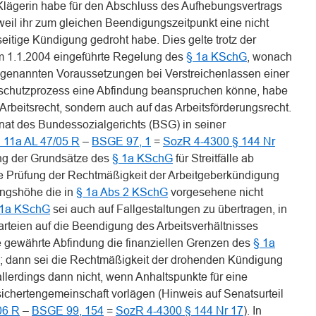
 Klägerin habe für den Abschluss des Aufhebungsvertrags
weil ihr zum gleichen Beendigungszeitpunkt eine nicht
eitige Kündigung gedroht habe. Dies gelte trotz der
um 1.1.2004 eingeführte Regelung des
§ 1a KSchG
, wonach
 genannten Voraussetzungen bei Verstreichenlassen einer
gsschutzprozess eine Abfindung beanspruchen könne, habe
Arbeitsrecht, sondern auch auf das Arbeitsförderungsrecht.
at des Bundessozialgerichts (BSG) in seiner
 11a AL 47/05 R
–
BSGE 97, 1
=
SozR 4-4300 § 144 Nr
ng der Grundsätze des
§ 1a KSchG
für Streitfälle ab
e Prüfung der Rechtmäßigkeit der Arbeitgeberkündigung
ungshöhe die in
§ 1a Abs 2 KSchG
vorgesehene nicht
 1a KSchG
sei auch auf Fallgestaltungen zu übertragen, in
arteien auf die Beendigung des Arbeitsverhältnisses
ie gewährte Abfindung die finanziellen Grenzen des
§ 1a
e; dann sei die Rechtmäßigkeit der drohenden Kündigung
allerdings dann nicht, wenn Anhaltspunkte für eine
sichertengemeinschaft vorlägen (Hinweis auf Senatsurteil
06 R
–
BSGE 99, 154
=
SozR 4-4300 § 144 Nr 17
). In