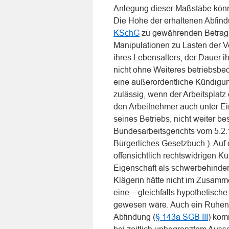
Anlegung dieser Maßstäbe könne
Die Höhe der erhaltenen Abfin
KSchG
zu gewährenden Betrag 
Manipulationen zu Lasten der V
ihres Lebensalters, der Dauer 
nicht ohne Weiteres betriebsb
eine außerordentliche Kündigun
zulässig, wenn der Arbeitsplatz
den Arbeitnehmer auch unter Ein
seines Betriebs, nicht weiter be
Bundesarbeitsgerichts vom 5.2
Bürgerliches Gesetzbuch ). Auf d
offensichtlich rechtswidrigen K
Eigenschaft als schwerbehinder
Klägerin hätte nicht im Zusam
eine – gleichfalls hypothetisc
gewesen wäre. Auch ein Ruhen 
Abfindung (
§ 143a SGB III
) kom