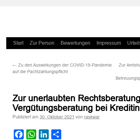
Zum
Start
Zur Person
Bewertungen
Impressum
Urteil
Inhalt
←
Zu den Auswirkungen der COVID-19-Pandemie
Zur Amtsh
springen
auf die Pachtzahlungspflicht
Betreuungsp
Zur unerlaubten Rechtsberatung
Vergütungsberatung bei Kreditin
Publiziert am
von
30. Oktober 2021
raskwar
Facebook
WhatsApp
LinkedIn
Teilen