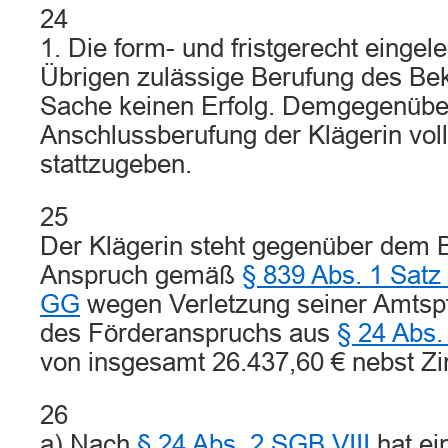
24
1. Die form- und fristgerecht eingel
Übrigen zulässige Berufung des Bek
Sache keinen Erfolg. Demgegenüber 
Anschlussberufung der Klägerin vol
stattzugeben.
25
Der Klägerin steht gegenüber dem B
Anspruch gemäß
§ 839 Abs. 1 Sat
GG
wegen Verletzung seiner Amtspfl
des Förderanspruchs aus
§ 24 Abs.
von insgesamt 26.437,60 € nebst Zi
26
a) Nach
§ 24 Abs. 2 SGB VIII
hat ei