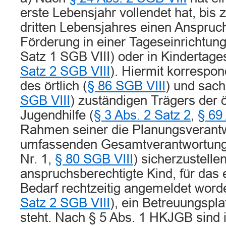
erste Lebensjahr vollendet hat, bis 
dritten Lebensjahres einen Anspruch
Förderung in einer Tageseinrichtung
Satz 1 SGB VIII) oder in Kindertage
Satz 2 SGB VIII
). Hiermit korrespon
des örtlich (
§ 86 SGB VIII
) und sachl
SGB VIII
) zuständigen Trägers der ö
Jugendhilfe (
§ 3 Abs. 2 Satz 2
,
§ 69
Rahmen seiner die Planungsverant
umfassenden Gesamtverantwortung
Nr. 1,
§ 80 SGB VIII
) sicherzustelle
anspruchsberechtigte Kind, für das
Bedarf rechtzeitig angemeldet worde
Satz 2 SGB VIII
), ein Betreuungspla
steht. Nach § 5 Abs. 1 HKJGB sind 