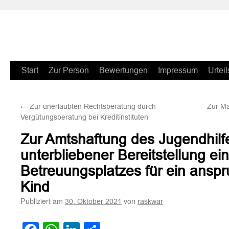
Zum
Start
Zur Person
Bewertungen
Impressum
Urteil
Inhalt
←
Zur unerlaubten Rechtsberatung durch
Zur Mä
springen
Vergütungsberatung bei Kreditinstituten
Zur Amtshaftung des Jugendhilf
unterbliebener Bereitstellung ei
Betreuungsplatzes für ein anspr
Kind
Publiziert am
von
30. Oktober 2021
raskwar