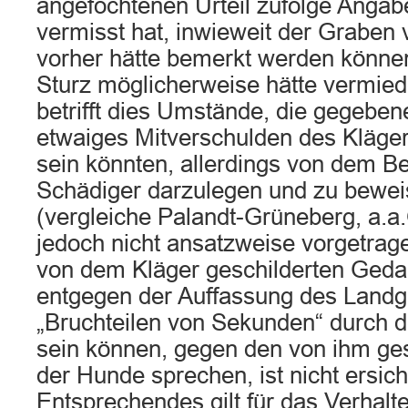
angefochtenen Urteil zufolge Angab
vermisst hat, inwieweit der Graben 
vorher hätte bemerkt werden können
Sturz möglicherweise hätte vermie
betrifft dies Umstände, die gegebene
etwaiges Mitverschulden des Kläge
sein könnten, allerdings von dem Be
Schädiger darzulegen und zu bewe
(vergleiche Palandt-Grüneberg, a.a.
jedoch nicht ansatzweise vorgetrag
von dem Kläger geschilderten Geda
entgegen der Auffassung des Landge
„Bruchteilen von Sekunden“ durch 
sein können, gegen den von ihm gesc
der Hunde sprechen, ist nicht ersicht
Entsprechendes gilt für das Verhalt