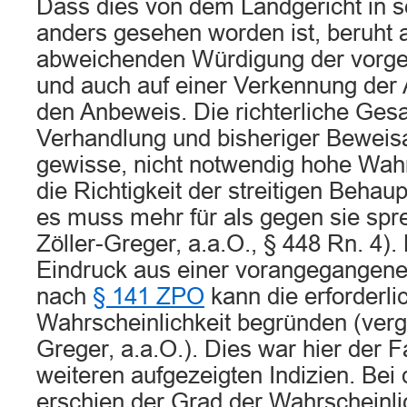
Dass dies von dem Landgericht in s
anders gesehen worden ist, beruht a
abweichenden Würdigung der vorge
und auch auf einer Verkennung der
den Anbeweis. Die richterliche Ge
Verhandlung und bisheriger Bewei
gewisse, nicht notwendig hohe Wahrs
die Richtigkeit der streitigen Behau
es muss mehr für als gegen sie spr
Zöller-Greger, a.a.O., § 448 Rn. 4). 
Eindruck aus einer vorangegangene
nach
§ 141 ZPO
kann die erforderli
Wahrscheinlichkeit begründen (vergl
Greger, a.a.O.). Dies war hier der F
weiteren aufgezeigten Indizien. Bei
erschien der Grad der Wahrscheinli