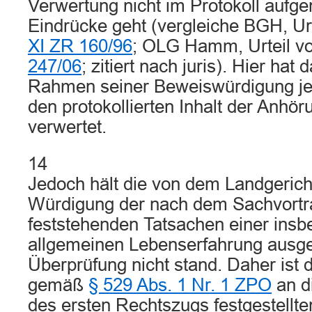
Verwertung nicht im Protokoll auf
Eindrücke geht (vergleiche BGH, Ur
XI ZR 160/96
; OLG Hamm, Urteil v
247/06
; zitiert nach juris). Hier hat
Rahmen seiner Beweiswürdigung je
den protokollierten Inhalt der Anhö
verwertet.
14
Jedoch hält die von dem Landgeri
Würdigung der nach dem Sachvortra
feststehenden Tatsachen einer insb
allgemeinen Lebenserfahrung ausge
Überprüfung nicht stand. Daher ist d
gemäß
§ 529 Abs. 1 Nr. 1 ZPO
an d
des ersten Rechtszugs festgestellt