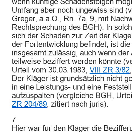
wenn künftige Schadensfolgen möglic
Umfang aber noch ungewiss sind (ve
Greger, a.a.O., Rn. 7a, 9, mit Nach
Rechtsprechung des BGH). In solche
sich der Schaden zur Zeit der Klag
der Fortentwicklung befindet, ist di
insgesamt zulässig, auch wenn der 
teilweise beziffert werden könnte (
Urteil vom 30.03.1983,
VIII ZR 3/82
Der Kläger ist grundsätzlich nicht g
in eine Leistungs- und eine Festste
aufzuspalten (vergleiche BGH, Urte
ZR 204/89
, zitiert nach juris).
7
Hier war für den Kläger die Beziffe