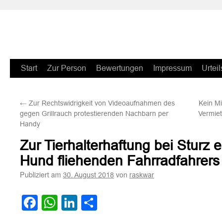
Zum
Start
Zur Person
Bewertungen
Impressum
Urteil
Inhalt
←
Zur Rechtswidrigkeit von Videoaufnahmen des
Kein Mi
springen
gegen Grillrauch protestierenden Nachbarn per
Vermie
Handy
Zur Tierhalterhaftung bei Sturz 
Hund fliehenden Fahrradfahrers
Publiziert am
von
30. August 2018
raskwar
Facebook
WhatsApp
LinkedIn
Teilen