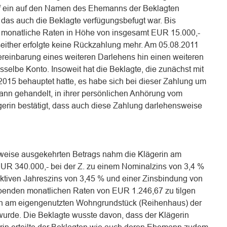
uf ein auf den Namen des Ehemanns der Beklagten
 das auch die Beklagte verfügungsbefugt war. Bis
n monatliche Raten in Höhe von insgesamt EUR 15.000,-
seither erfolgte keine Rückzahlung mehr. Am 05.08.2011
Vereinbarung eines weiteren Darlehens hin einen weiteren
selbe Konto. Insoweit hat die Beklagte, die zunächst mit
015 behauptet hatte, es habe sich bei dieser Zahlung um
nn gehandelt, in ihrer persönlichen Anhörung vom
gerin bestätigt, dass auch diese Zahlung darlehensweise
weise ausgekehrten Betrags nahm die Klägerin am
UR 340.000,- bei der Z. zu einem Nominalzins von 3,4 %
ektiven Jahreszins von 3,45 % und einer Zinsbindung von
eibenden monatlichen Raten von EUR 1.246,67 zu tilgen
ch am eigengenutzten Wohngrundstück (Reihenhaus) der
wurde. Die Beklagte wusste davon, dass der Klägerin