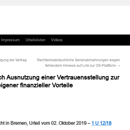
Impressum
Urteilslisten
Videos
igung bei Vertrag
Rechtsmissbräuchliche Serienabmahnungen wegen
fehlendem Hinweis auf Link zur OS-Plattform
→
rch Ausnutzung einer Vertrauensstellung zur
gener finanzieller Vorteile
n
n
t in Bremen, Urteil vom 02. Oktober 2019 –
1 U 12/18