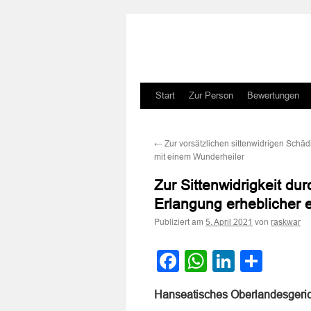
Zum
Start
Zur Person
Bewertungen
Inhalt
←
Zur vorsätzlichen sittenwidrigen Schäd
springen
mit einem Wunderheiler
Zur Sittenwidrigkeit du
Erlangung erheblicher ei
Publiziert am
von
5. April 2021
raskwar
Facebook
WhatsApp
LinkedI
Teile
Hanseatisches Oberlandesgerich