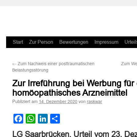
Zum
Start
Zur Person
Bewertungen
Impressum
Urteil
Inhalt
←
Zum Nachweis einer posttraumatischen
Zum Wer
springen
Belastungsstörung
Zur Irreführung bei Werbung für 
homöopathisches Arzneimittel
Publiziert am
von
14. Dezember 2020
raskwar
Facebook
WhatsApp
LinkedIn
Teilen
LG Saarbrücken, Urteil vom 23. D