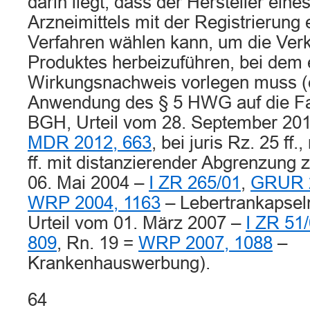
darin liegt, dass der Hersteller ei
Arzneimittels mit der Registrierung 
Verfahren wählen kann, um die Verk
Produktes herbeizuführen, bei dem 
Wirkungsnachweis vorlegen muss (
Anwendung des § 5 HWG auf die F
BGH, Urteil vom 28. September 20
MDR 2012, 663
, bei juris Rz. 25 ff
ff. mit distanzierender Abgrenzung 
06. Mai 2004 –
I ZR 265/01
,
GRUR 2
WRP 2004, 1163
– Lebertrankapsel
Urteil vom 01. März 2007 –
I ZR 51
809
, Rn. 19 =
WRP 2007, 1088
–
Krankenhauswerbung).
64