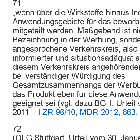
71
„wenn über die Wirkstoffe hinaus In
Anwendungsgebiete für das beworbe
mitgeteilt werden. Maßgebend ist ni
Bezeichnung in der Werbung, sonde
angesprochene Verkehrskreis, also e
informierter und situationsadäquat
diesem Verkehrskreis angehörender
bei verständiger Würdigung des
Gesamtzusammenhangs der Werbun
das Produkt eben für diese Anwend
geeignet sei (vgl. dazu BGH, Urtei
2011 –
I ZR 96/10
,
MDR 2012, 663
,
72
(OLG Stuttgart, Urteil vom 30. Jan