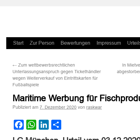
Zum
Start
Zur Person
Bewertungen
Impressum
Urteil
Inhalt
←
Zum wettbewerbsrechtlichen
In Mietv
springen
Unterlassungsanspruch gegen Tickethändler
abgestorbe
wegen Weiterverkauf von Eintrittskarten für
Fußballspiele
Maritime Werbung für Fischprod
Publiziert am
von
7. Dezember 2020
raskwar
Facebook
WhatsApp
LinkedIn
Teilen