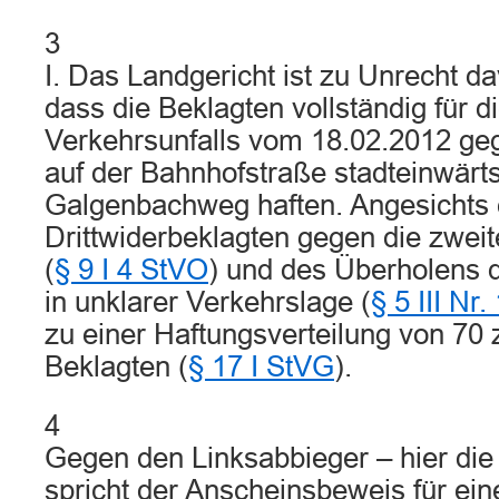
3
I. Das Landgericht ist zu Unrecht 
dass die Beklagten vollständig für d
Verkehrsunfalls vom 18.02.2012 geg
auf der Bahnhofstraße stadteinwärt
Galgenbachweg haften. Angesichts 
Drittwiderbeklagten gegen die zwei
(
§ 9 I 4 StVO
) und des Überholens 
in unklarer Verkehrslage (
§ 5 III Nr
zu einer Haftungsverteilung von 70 
Beklagten (
§ 17 I StVG
).
4
Gegen den Linksabbieger – hier die 
spricht der Anscheinsbeweis für ei