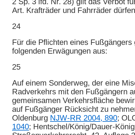
2 Sp. 3 lfd. Nr. 28) gilt das Verbot f
Art. Krafträder und Fahrräder dürf
24
Für die Pflichten eines Fußgängers
folgenden Erwägungen aus:
25
Auf einem Sonderweg, der eine Mi
Radverkehrs mit den Fußgängern au
gemeinsamen Verkehrsfläche bewir
auf Fußgänger Rücksicht zu nehme
Oldenburg
NJW-RR 2004, 890
; OL
1040
; Hentschel/König/Dauer-König