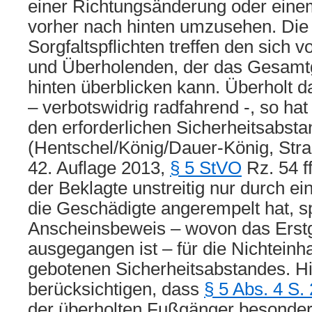
einer Richtungsänderung oder einem
vorher nach hinten umzusehen. Die 
Sorgfaltspflichten treffen den sich 
und Überholenden, der das Gesam
hinten überblicken kann. Überholt 
– verbotswidrig radfahrend -, so hat 
den erforderlichen Sicherheitsabsta
(Hentschel/König/Dauer-König, Str
42. Auflage 2013,
§ 5 StVO
Rz. 54 f
der Beklagte unstreitig nur durch ein
die Geschädigte angerempelt hat, sp
Anscheinsbeweis – wovon das Erstge
ausgegangen ist – für die Nichteinh
gebotenen Sicherheitsabstandes. Hie
berücksichtigen, dass
§ 5 Abs. 4 S.
der überholten Fußgänger besonders