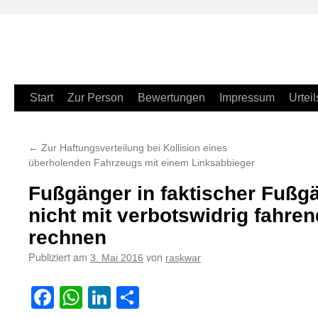
Zum
Start
Zur Person
Bewertungen
Impressum
Urteil
Inhalt
←
Zur Haftungsverteilung bei Kollision eines
springen
überholenden Fahrzeugs mit einem Linksabbieger
Fußgänger in faktischer Fuß
nicht mit verbotswidrig fahre
rechnen
Publiziert am
von
3. Mai 2016
raskwar
Facebook
WhatsApp
LinkedIn
Teilen