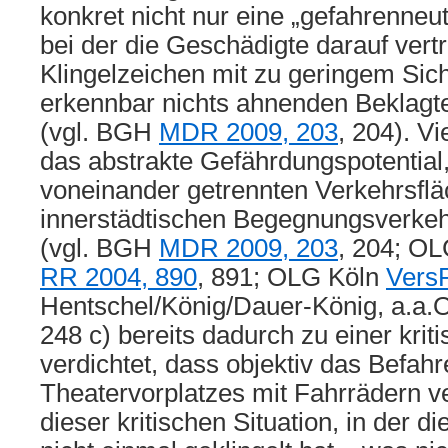
konkret nicht nur eine „gefahrenneutr
bei der die Geschädigte darauf vert
Klingelzeichen mit zu geringem Sic
erkennbar nichts ahnenden Beklagt
(vgl. BGH
MDR 2009, 203
, 204). Vi
das abstrakte Gefährdungspotential,
voneinander getrennten Verkehrsfl
innerstädtischen Begegnungsverk
(vgl. BGH
MDR 2009, 203
, 204; O
RR 2004, 890
, 891; OLG Köln
Vers
Hentschel/König/Dauer-König, a.a.
248 c) bereits dadurch zu einer krit
verdichtet, dass objektiv das Befah
Theatervorplatzes mit Fahrrädern ve
dieser kritischen Situation, in der 