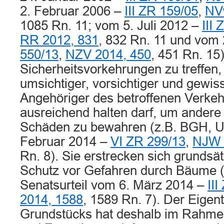
2. Februar 2006 –
III ZR 159/05
,
NV
1085 Rn. 11; vom 5. Juli 2012 –
III
RR 2012, 831
, 832 Rn. 11 und vom 
550/13
,
NZV 2014, 450
, 451 Rn. 15)
Sicherheitsvorkehrungen zu treffen, 
umsichtiger, vorsichtiger und gewis
Angehöriger des betroffenen Verkeh
ausreichend halten darf, um andere
Schäden zu bewahren (z.B. BGH, Ur
Februar 2014 –
VI ZR 299/13
,
NJW 
Rn. 8). Sie erstrecken sich grundsät
Schutz vor Gefahren durch Bäume (s
Senatsurteil vom 6. März 2014 –
II
2014, 1588
, 1589 Rn. 7). Der Eigen
Grundstücks hat deshalb im Rahme