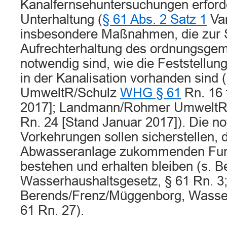
Kanalfernsehuntersuchungen erforder
Unterhaltung (
§ 61 Abs. 2 Satz 1
Va
insbesondere Maßnahmen, die zur S
Aufrechterhaltung des ordnungsge
notwendig sind, wie die Feststellun
in der Kanalisation vorhanden sind
UmweltR/Schulz
WHG § 61
Rn. 16 
2017]; Landmann/Rohmer Umwelt
Rn. 24 [Stand Januar 2017]). Die n
Vorkehrungen sollen sicherstellen, 
Abwasseranlage zukommenden Funk
bestehen und erhalten bleiben (s. B
Wasserhaushaltsgesetz, § 61 Rn. 3;
Berends/Frenz/Müggenborg, Wasser
61 Rn. 27).