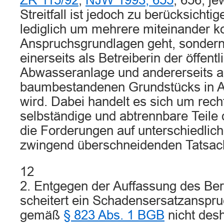
ZR 115/92
,
NJW 1993, 655
, 656; j
Streitfall ist jedoch zu berücksichtig
lediglich um mehrere miteinander k
Anspruchsgrundlagen geht, sondern
einerseits als Betreiberin der öffent
Abwasseranlage und andererseits a
baumbestandenen Grundstücks in
wird. Dabei handelt es sich um recht
selbständige und abtrennbare Teile d
die Forderungen auf unterschiedlich
zwingend überschneidenden Tatsac
12
2. Entgegen der Auffassung des Ber
scheitert ein Schadensersatzanspru
gemäß
§ 823 Abs. 1 BGB
nicht desh