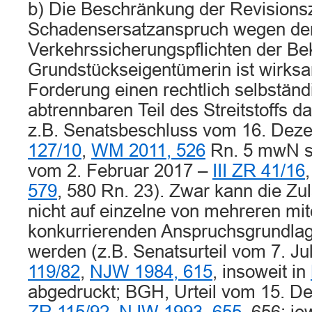
b) Die Beschränkung der Revisions
Schadensersatzanspruch wegen der
Verkehrssicherungspflichten der Be
Grundstückseigentümerin ist wirksa
Forderung einen rechtlich selbstän
abtrennbaren Teil des Streitstoffs dar
z.B. Senatsbeschluss vom 16. Dez
127/10
,
WM 2011, 526
Rn. 5 mwN so
vom 2. Februar 2017 –
III ZR 41/16
579
, 580 Rn. 23). Zwar kann die Zu
nicht auf einzelne von mehreren mi
konkurrierenden Anspruchsgrundla
werden (z.B. Senatsurteil vom 7. Ju
119/82
,
NJW 1984, 615
, insoweit in
abgedruckt; BGH, Urteil vom 15. 