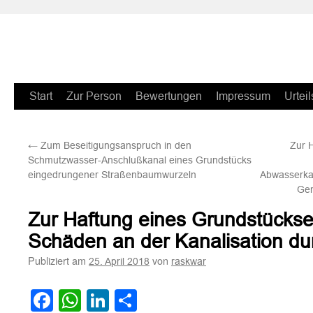
Zum
Start
Zur Person
Bewertungen
Impressum
Urteil
Inhalt
←
Zum Beseitigungsanspruch in den
Zur 
springen
Schmutzwasser-Anschlußkanal eines Grundstücks
eingedrungener Straßenbaumwurzeln
Abwasserkan
Ge
Zur Haftung eines Grundstückse
Schäden an der Kanalisation d
Publiziert am
von
25. April 2018
raskwar
Facebook
WhatsApp
LinkedIn
Teilen