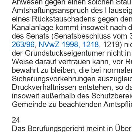
Anwesen gegen einen solchen Stau 
Amtshaftungsanspruch des Hausei
eines Rückstauschadens gegen den 
Kanalanlage kommt insoweit nach 
des Senats (Senatsbeschluss vom 3
263/96
,
NVwZ 1998, 1218
, 1219) ni
der Grundstückseigentümer nicht in
Weise darauf vertrauen kann, vor 
bewahrt zu bleiben, die bei normale
Sicherungsvorkehrungen auszuglei
Druckverhältnissen entstehen, so 
insoweit außerhalb des Schutzberei
Gemeinde zu beachtenden Amtspflich
24
Das Berufungsgericht meint in Übe