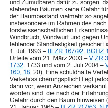
und Zumutbaren dafür zu sorgen, da
stehenden Bäumen keine Gefahr für
der Baumbestand vielmehr so angele
insbesondere im Rahmen des nach
forstwissenschaftlichen Erkenntnis
Windbruch, Windwurf und gegen Um
fehlender Standfestigkeit gesichert 
1. Juli 1993 –
III ZR 167/92
,
BGHZ 1
Urteile vom 21. März 2003 –
V ZR 3
1732
, 1733 und vom 2. Juli 2004 –
160, 18
, 20). Eine schuldhafte Verl
Verkehrssicherungspflicht liegt jedo
dann vor, wenn Anzeichen verkannt
worden sind, die nach der Erfahrung
Gefahr durch den Baum hinweisen (
21. Januar 1965 –
III ZR 217/63
,
NJ